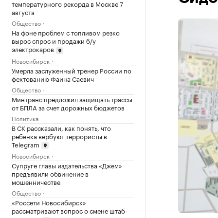
температурного рекорда в Москве 7
августа
Общество
На фоне проблем с топливом резко
вырос спрос и продажи б/у
электрокаров
Новосибирск
Умерла заслуженный тренер России по
фехтованию Фаина Саевич
Общество
Минтранс предложил защищать трассы
от БПЛА за счет дорожных бюджетов
Политика
В СК рассказали, как понять, что
ребенка вербуют террористы в
Telegram
Новосибирск
Супруге главы издательства «Джем»
предъявили обвинение в
мошенничестве
Общество
«Россети Новосибирск»
рассматривают вопрос о смене штаб-