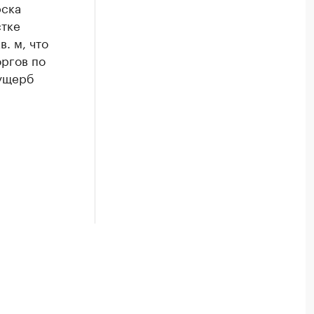
рска
стке
. м, что
оргов по
 ущерб