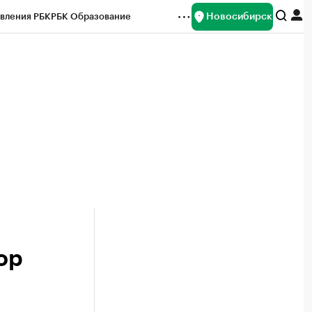
Новосибирск
вления РБК
РБК Образование
редитные рейтинги
Франшизы
Газета
ок наличной валюты
ор