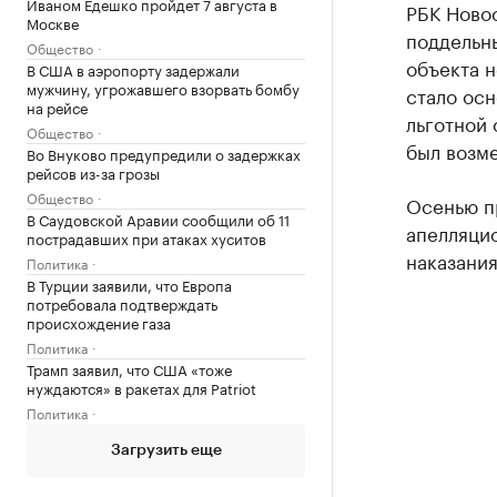
Иваном Едешко пройдет 7 августа в
РБК Ново
Москве
поддельны
Общество
объекта н
В США в аэропорту задержали
мужчину, угрожавшего взорвать бомбу
стало осн
на рейсе
льготной 
Общество
был возме
Во Внуково предупредили о задержках
рейсов из-за грозы
Общество
Осенью п
В Саудовской Аравии сообщили об 11
апелляцио
пострадавших при атаках хуситов
наказания
Политика
В Турции заявили, что Европа
потребовала подтверждать
происхождение газа
Политика
Трамп заявил, что США «тоже
нуждаются» в ракетах для Patriot
Политика
Загрузить еще