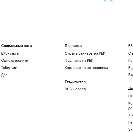
Социальные сети
Подписки
РБ
ВКонтакте
Скрыть баннеры на РБК
О 
Одноклассники
Подписка на РБК
Ко
Telegram
Корпоративная подписка
Ре
Дзен
Ра
Уведомления
RSS Новости
Др
Об
Ко
до
Хо
Ре
Зн