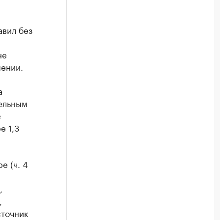
авил без
не
шении.
а
тельным
е
е 1,3
е (ч. 4
,
,
сточник