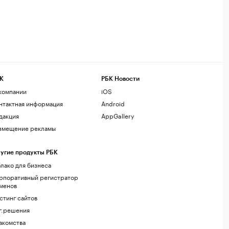
К
РБК Новости
компании
iOS
нтактная информация
Android
дакция
AppGallery
змещение рекламы
угие продукты РБК
лако для бизнеса
рпоративный регистратор
менов
стинг сайтов
г.решения
акомства