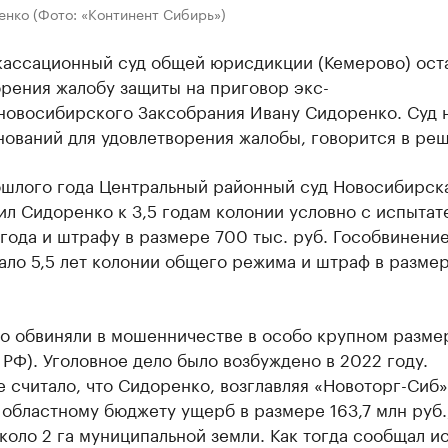
енко (Фото: «Континент Сибирь»)
кассационный суд общей юрисдикции (Кемерово) ост
рения жалобу защиты на приговор экс-
 новосибирского Заксобрания Ивану Сидоренко. Суд 
ований для удовлетворения жалобы, говорится в ре
ошлого года Центральный районный суд Новосибирск
л Сидоренко к 3,5 годам колонии условно с испыта
года и штрафу в размере 700 тыс. руб. Гособвинени
ло 5,5 лет колонии общего режима и штраф в размер
о обвиняли в мошенничестве в особо крупном размер
К РФ). Уголовное дело было возбуждено в 2022 году.
 считало, что Сидоренко, возглавляя «Новоторг-Сиб»
областному бюджету ущерб в размере 163,7 млн руб.
коло 2 га муниципальной земли. Как тогда сообщал и