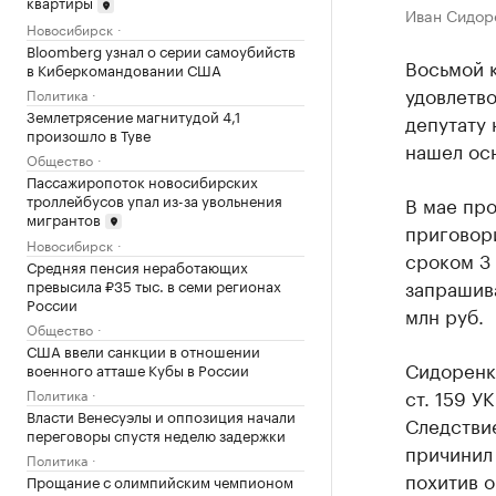
квартиры
Иван Сидор
Новосибирск
Bloomberg узнал о серии самоубийств
Восьмой 
в Киберкомандовании США
удовлетво
Политика
Землетрясение магнитудой 4,1
депутату
произошло в Туве
нашел осн
Общество
Пассажиропоток новосибирских
троллейбусов упал из-за увольнения
В мае пр
мигрантов
приговори
Новосибирск
сроком 3 
Средняя пенсия неработающих
запрашива
превысила ₽35 тыс. в семи регионах
России
млн руб.
Общество
США ввели санкции в отношении
Сидоренк
военного атташе Кубы в России
ст. 159 У
Политика
Власти Венесуэлы и оппозиция начали
Следствие
переговоры спустя неделю задержки
причинил 
Политика
похитив о
Прощание с олимпийским чемпионом