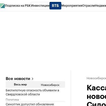
Подписка на РБК
Инвестиции
Мероприятия
Отрасли
Недви
РБК Курсы
РБК Life
Тренды
Визионеры
Национальные проекты
Горо
Спецпроекты СПб
Конференции СПб
Спецпроекты
Проверка конт
Новосибирс
Все новости
Новосибирск
Весь мир
Касс
Беспилотную опасность объявили в
Свердловской области
ново
Политика
Синоптик допустил обновление
Сидо