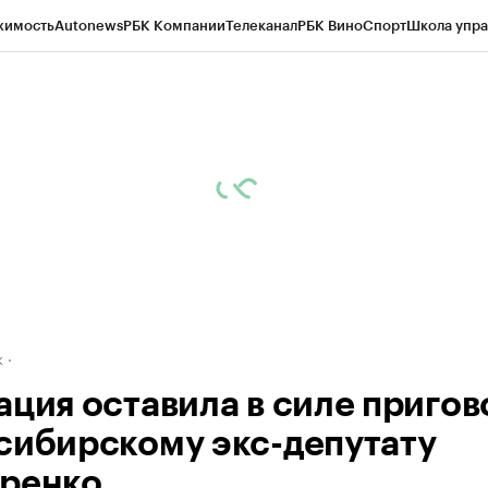
жимость
Autonews
РБК Компании
Телеканал
РБК Вино
Спорт
Школа упра
д
Стиль
Крипто
РБК Бизнес-среда
Дискуссионный клуб
Исследования
К
рагентов
Политика
Экономика
Бизнес
Технологии и медиа
Финансы
Рын
к
ация оставила в силе пригов
сибирскому экс-депутату
ренко