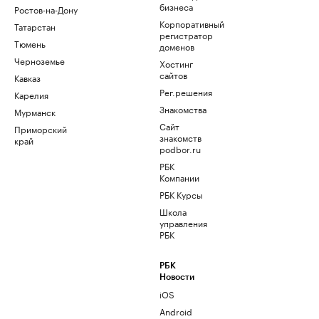
бизнеса
Ростов-на-Дону
Корпоративный
Татарстан
регистратор
Тюмень
доменов
Черноземье
Хостинг
сайтов
Кавказ
Рег.решения
Карелия
Знакомства
Мурманск
Сайт
Приморский
знакомств
край
podbor.ru
РБК
Компании
РБК Курсы
Школа
управления
РБК
РБК
Новости
iOS
Android