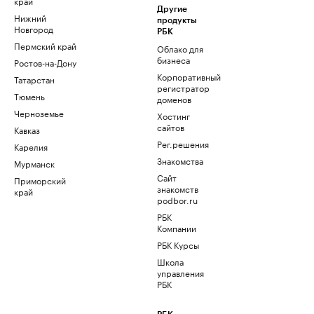
край
Другие
Нижний
продукты
Новгород
РБК
Пермский край
Облако для
бизнеса
Ростов-на-Дону
Корпоративный
Татарстан
регистратор
Тюмень
доменов
Черноземье
Хостинг
сайтов
Кавказ
Рег.решения
Карелия
Знакомства
Мурманск
Сайт
Приморский
знакомств
край
podbor.ru
РБК
Компании
РБК Курсы
Школа
управления
РБК