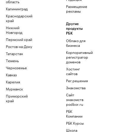
область
Размещение
Калининград
рекламы
Краснодарский
край
Другие
Нижний
продукты
Новгород
РБК
Пермский край
Облако для
бизнеса
Ростов-на-Дону
Корпоративный
Татарстан
регистратор
Тюмень
доменов
Черноземье
Хостинг
сайтов
Кавказ
Рег.решения
Карелия
Знакомства
Мурманск
Сайт
Приморский
знакомств
край
podbor.ru
РБК
Компании
РБК Курсы
Школа