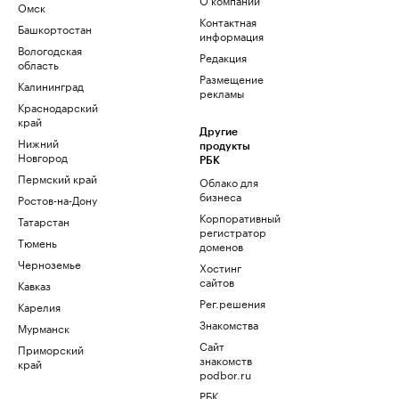
Омск
Контактная
Башкортостан
информация
Вологодская
Редакция
область
Размещение
Калининград
рекламы
Краснодарский
край
Другие
Нижний
продукты
Новгород
РБК
Пермский край
Облако для
бизнеса
Ростов-на-Дону
Корпоративный
Татарстан
регистратор
Тюмень
доменов
Черноземье
Хостинг
сайтов
Кавказ
Рег.решения
Карелия
Знакомства
Мурманск
Сайт
Приморский
знакомств
край
podbor.ru
РБК