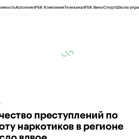
жимость
Autonews
РБК Компании
Телеканал
РБК Вино
Спорт
Школа упра
д
Стиль
Крипто
РБК Бизнес-среда
Дискуссионный клуб
Исследования
К
рагентов
Политика
Экономика
Бизнес
Технологии и медиа
Финансы
Рын
к
чество преступлений по
оту наркотиков в регионе
сло вдвое