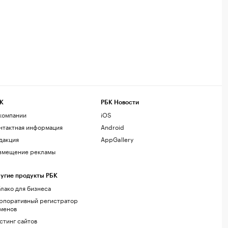
К
РБК Новости
компании
iOS
нтактная информация
Android
дакция
AppGallery
змещение рекламы
угие продукты РБК
лако для бизнеса
рпоративный регистратор
менов
стинг сайтов