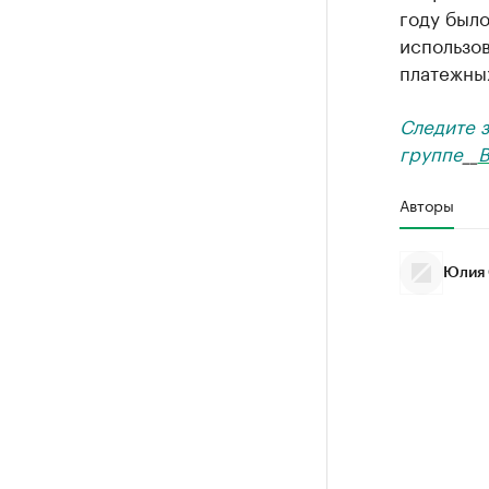
году был
использо
платежны
Следите 
группе
__
В
Авторы
Юлия 