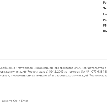
Ре
Зн
Са
РБ
РБ
Шк
ения и материалы информационного агентства «РБК» (свидетельство о 
овых коммуникаций (Роскомнадзор) 09.12.2015 за номером ИА №ФС77-63848) 
 связи, информационных технологий и массовых коммуникаций (Роскомнадз
нажмите Ctrl + Enter