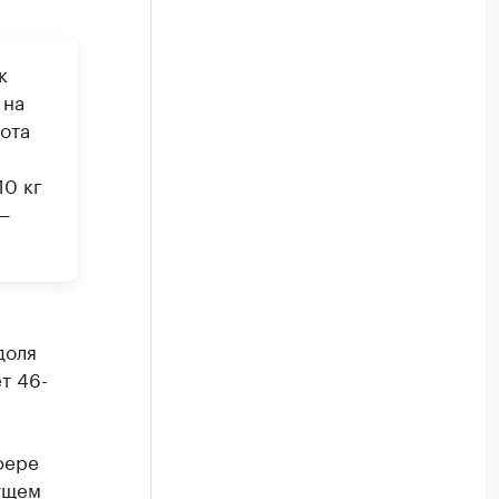
к
 на
ота
10 кг
—
доля
т 46-
фере
ущем