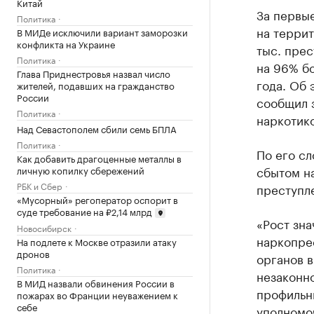
Китай
За первы
Политика
на терри
В МИДе исключили вариант заморозки
конфликта на Украине
тыс. прес
Политика
на 96% б
Глава Приднестровья назвал число
года. Об 
жителей, подавших на гражданство
России
сообщил 
Политика
наркотик
Над Севастополем сбили семь БПЛА
Политика
По его сл
Как добавить драгоценные металлы в
сбытом на
личную копилку сбережений
РБК и Сбер
преступл
«Мусорный» регоператор оспорит в
суде требование на ₽2,14 млрд
«Рост зна
Новосибирск
наркопре
На подлете к Москве отразили атаку
дронов
органов в
Политика
незаконн
В МИД назвали обвинения России в
профильн
пожарах во Франции неуважением к
себе
уполномо