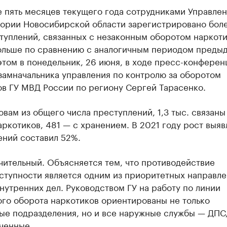
е пять месяцев текущего года сотрудниками Управле
тории Новосибирской области зарегистрировано боле
туплений, связанных с незаконным оборотом наркоти
ольше по сравнению с аналогичным периодом преды
этом в понедельник, 26 июня, в ходе пресс-конферен
замначальника управления по контролю за оборотом
ов ГУ МВД России по региону Сергей Тарасенко.
овам из общего числа преступлений, 1,3 тыс. связаны
ркотиков, 481 — с хранением. В 2021 году рост выя
ений составил 52%.
чительный. Объясняется тем, что противодействие
ступности является одним из приоритетных направл
нутренних дел. Руководством ГУ на работу по линии
ого оборота наркотиков ориентированы не только
ые подразделения, но и все наружные службы — ДПС,
ченные.