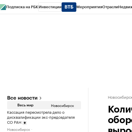
Подписка на РБК
Инвестиции
Мероприятия
Отрасли
Недви
РБК Курсы
РБК Life
Тренды
Визионеры
Национальные проекты
Горо
Спецпроекты СПб
Конференции СПб
Спецпроекты
Проверка конт
Новосибирс
Все новости
Новосибирск
Весь мир
Коли
Кассация пересмотрела дело о
дисквалификации экс-председателя
обор
СО РАН
Новосибирск
выро