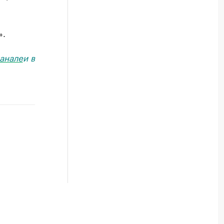
».
анале
и в