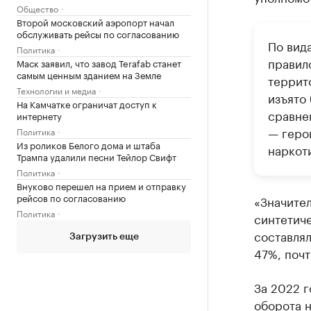
Общество
Второй московский аэропорт начал
обслуживать рейсы по согласованию
По вид
Политика
правил
Маск заявил, что завод Terafab станет
самым ценным зданием на Земле
террит
Технологии и медиа
изъято 
На Камчатке ограничат доступ к
сравне
интернету
— геро
Политика
Из роликов Белого дома и штаба
наркот
Трампа удалили песни Тейлор Свифт
Политика
Внуково перешел на прием и отправку
рейсов по согласованию
«Значите
Политика
синтетиче
составлял
Загрузить еще
47%, почт
За 2022 г
оборота н