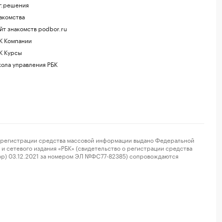
г.решения
акомства
йт знакомств podbor.ru
К Компании
К Курсы
ола управления РБК
регистрации средства массовой информации выдано Федеральной
и сетевого издания «РБК» (свидетельство о регистрации средства
ор) 03.12.2021 за номером ЭЛ №ФС77-82385) сопровождаются