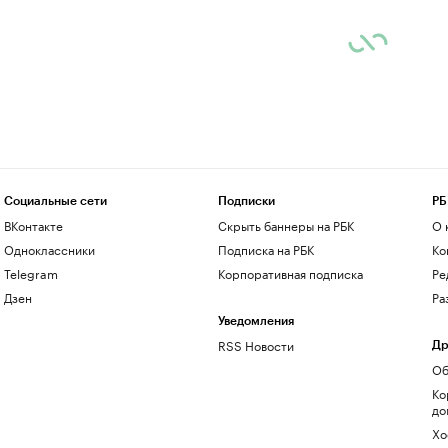
Социальные сети
Подписки
РБ
ВКонтакте
Скрыть баннеры на РБК
О 
Одноклассники
Подписка на РБК
Ко
Telegram
Корпоративная подписка
Ре
Дзен
Ра
Уведомления
RSS Новости
Др
Об
Ко
до
Хо