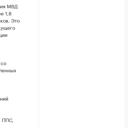
ния МВД
е 1,8
ков. Это
дущего
ции
 со
вленных
ений
 ППС,