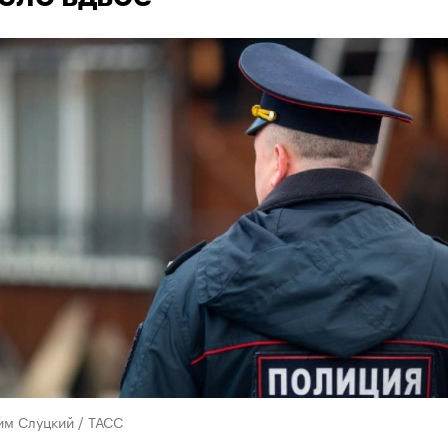
им Слуцкий / ТАСС