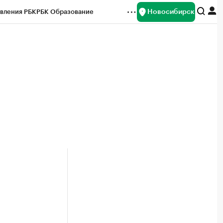
Новосибирск
вления РБК
РБК Образование
редитные рейтинги
Франшизы
Газета
ок наличной валюты