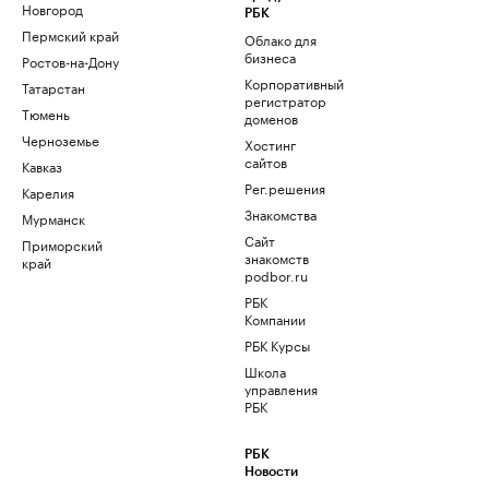
Новгород
РБК
Пермский край
Облако для
бизнеса
Ростов-на-Дону
Корпоративный
Татарстан
регистратор
Тюмень
доменов
Черноземье
Хостинг
сайтов
Кавказ
Рег.решения
Карелия
Знакомства
Мурманск
Сайт
Приморский
знакомств
край
podbor.ru
РБК
Компании
РБК Курсы
Школа
управления
РБК
РБК
Новости