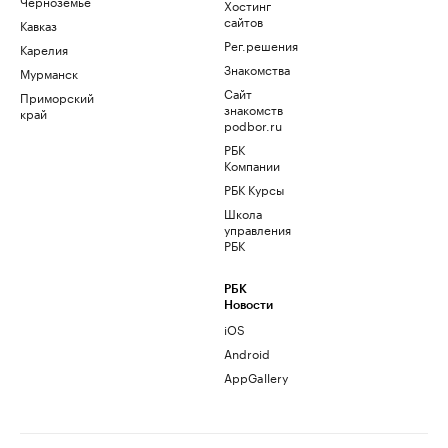
Черноземье
Хостинг
сайтов
Кавказ
Рег.решения
Карелия
Знакомства
Мурманск
Сайт
Приморский
знакомств
край
podbor.ru
РБК
Компании
РБК Курсы
Школа
управления
РБК
РБК
Новости
iOS
Android
AppGallery