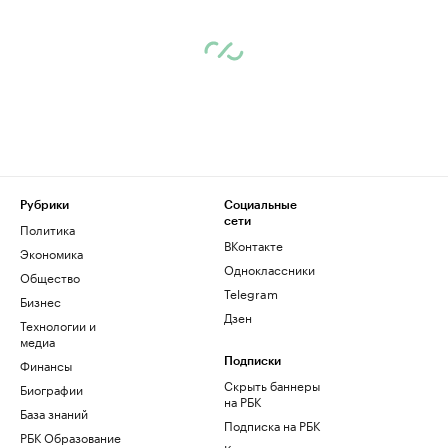
Рубрики
Социальные
сети
Политика
ВКонтакте
Экономика
Одноклассники
Общество
Telegram
Бизнес
Дзен
Технологии и
медиа
Финансы
Подписки
Скрыть баннеры
Биографии
на РБК
База знаний
Подписка на РБК
РБК Образование