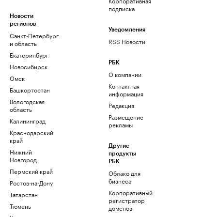
Корпоративная
подписка
Новости
регионов
Уведомления
Санкт-Петербург
RSS Новости
и область
Екатеринбург
РБК
Новосибирск
О компании
Омск
Контактная
Башкортостан
информация
Вологодская
Редакция
область
Размещение
Калининград
рекламы
Краснодарский
край
Другие
Нижний
продукты
Новгород
РБК
Пермский край
Облако для
бизнеса
Ростов-на-Дону
Корпоративный
Татарстан
регистратор
Тюмень
доменов