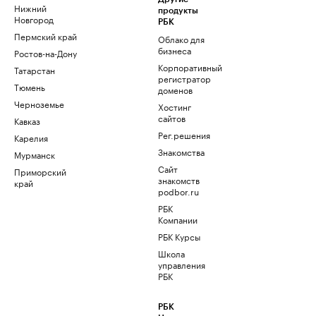
Нижний
продукты
Новгород
РБК
Пермский край
Облако для
бизнеса
Ростов-на-Дону
Корпоративный
Татарстан
регистратор
Тюмень
доменов
Черноземье
Хостинг
сайтов
Кавказ
Рег.решения
Карелия
Знакомства
Мурманск
Сайт
Приморский
знакомств
край
podbor.ru
РБК
Компании
РБК Курсы
Школа
управления
РБК
РБК