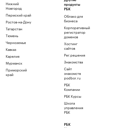
Другие
Нижний
продукты
Новгород
РБК
Пермский край
Облако для
бизнеса
Ростов-на-Дону
Корпоративный
Татарстан
регистратор
Тюмень
доменов
Черноземье
Хостинг
сайтов
Кавказ
Рег.решения
Карелия
Знакомства
Мурманск
Сайт
Приморский
знакомств
край
podbor.ru
РБК
Компании
РБК Курсы
Школа
управления
РБК
РБК