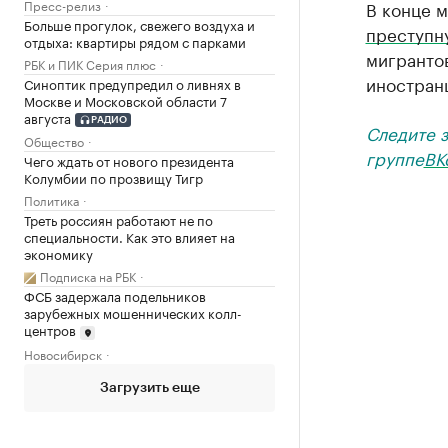
Пресс-релиз
В конце 
Больше прогулок, свежего воздуха и
преступн
отдыха: квартиры рядом с парками
мигрантов
РБК и ПИК Серия плюс
иностран
Синоптик предупредил о ливнях в
Москве и Московской области 7
августа
РАДИО
Следите 
Общество
группе
ВК
Чего ждать от нового президента
Колумбии по прозвищу Тигр
Политика
Треть россиян работают не по
специальности. Как это влияет на
экономику
Подписка на РБК
ФСБ задержала подельников
зарубежных мошеннических колл-
центров
Новосибирск
Загрузить еще