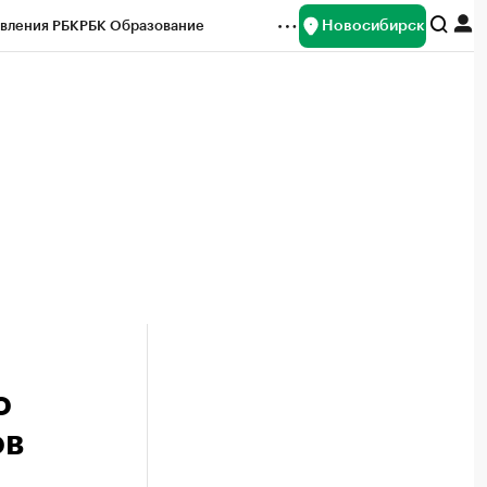
Новосибирск
вления РБК
РБК Образование
редитные рейтинги
Франшизы
Газета
ок наличной валюты
о
ов