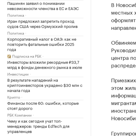
Пашинян заявил о понимании
В Новоси
невозможности членства в ЕС и ЕАЭС
местных 
Политика
оформлят
Иран предложил запретить проход
судов США через Ормузский пролив
направлен
Политика
Корпоративный налог в ОАЭ: как не
Обвиняемы
повторить фатальные ошибки 2025
Руководил
года
Подписка на РБК
центра п
Инвесторы вложили рекордные ₽33,7
распреде
млрд в фонды денежного рынка в июле
Инвестиции
Приезжих
В результате нападений на
криптоинвесторов украдено $30 млн с
этом жиль
начала года
информац
Крипто
мигранта
Финансы после 60: ошибки, которые
стоят дорого
иностранц
РБК Компании
Новосиби
Чему и как сегодня учат топ-
менеджеров: тренды EdTech для
управленцев
Группиров