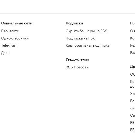
Социальные сети
Подписки
РБ
ВКонтакте
Скрыть баннеры на РБК
О 
Одноклассники
Подписка на РБК
Ко
Telegram
Корпоративная подписка
Ре
Дзен
Ра
Уведомления
RSS Новости
Др
Об
Ко
до
Хо
Ре
Зн
Са
РБ
РБ