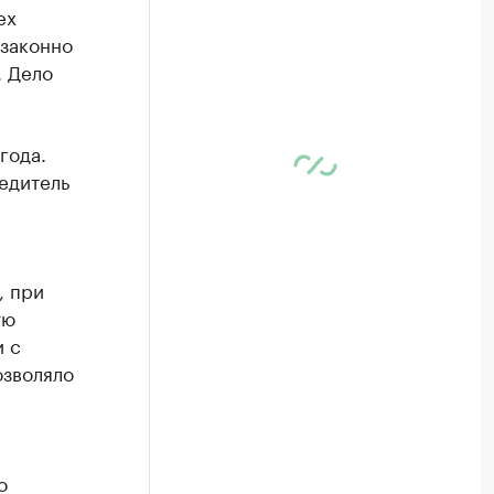
ех
езаконно
. Дело
года.
едитель
, при
ую
 с
озволяло
о