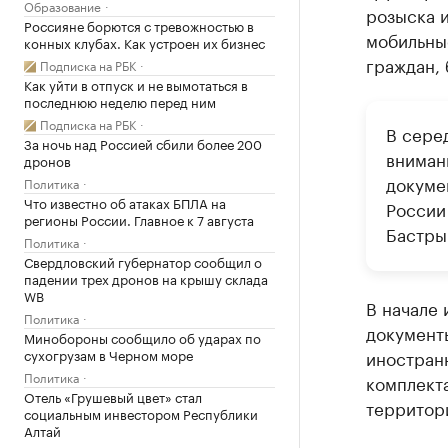
Образование
розыска 
Россияне борются с тревожностью в
мобильны
конных клубах. Как устроен их бизнес
граждан, 
Подписка на РБК
Как уйти в отпуск и не вымотаться в
последнюю неделю перед ним
Подписка на РБК
В сере
За ночь над Россией сбили более 200
вниман
дронов
докуме
Политика
Что известно об атаках БПЛА на
России
регионы России. Главное к 7 августа
Бастры
Политика
Свердловский губернатор сообщил о
падении трех дронов на крышу склада
WB
В начале
Политика
документ
Минобороны сообщило об ударах по
сухогрузам в Черном море
иностран
Политика
комплект
Отель «Грушевый цвет» стал
территор
социальным инвестором Республики
Алтай