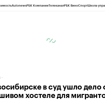
жимость
Autonews
РБК Компании
Телеканал
РБК Вино
Спорт
Школа упра
д
Стиль
Крипто
РБК Бизнес-среда
Дискуссионный клуб
Исследования
К
рагентов
Политика
Экономика
Бизнес
Технологии и медиа
Финансы
Рын
к
восибирске в суд ушло дело 
шивом хостеле для мигрант