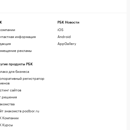
К
РБК Новости
компании
iOS
нтактная информация
Android
дакция
AppGallery
змещение рекламы
угие продукты РБК
лако для бизнеса
рпоративный регистратор
менов
стинг сайтов
г.решения
акомства
йт знакомств podbor.ru
К Компании
К Курсы