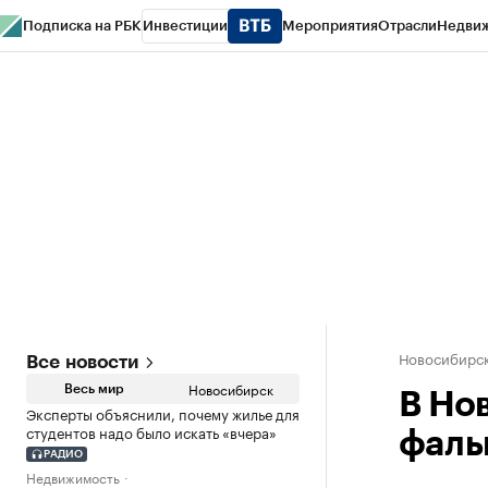
Подписка на РБК
Инвестиции
Мероприятия
Отрасли
Недви
РБК Курсы
РБК Life
Тренды
Визионеры
Национальные проекты
Горо
Спецпроекты СПб
Конференции СПб
Спецпроекты
Проверка конт
Новосибирс
Все новости
Новосибирск
Весь мир
В Но
Эксперты объяснили, почему жилье для
студентов надо было искать «вчера»
фаль
РАДИО
Недвижимость