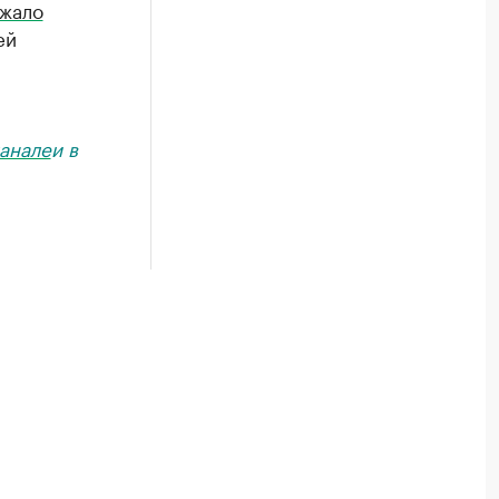
жало
ей
анале
и в