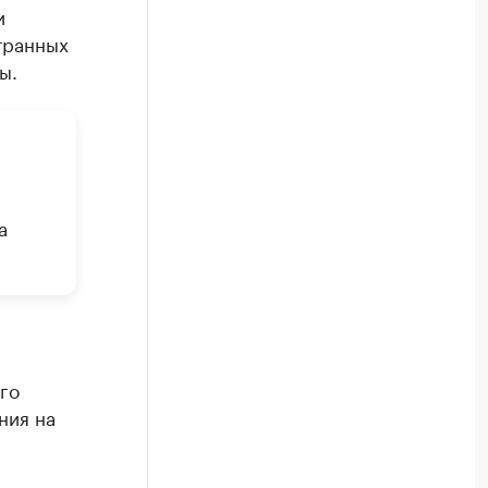
и
транных
ы.
а
го
ния на