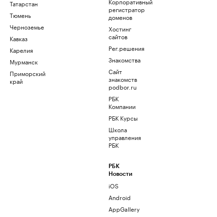
Корпоративный
Татарстан
регистратор
Тюмень
доменов
Черноземье
Хостинг
сайтов
Кавказ
Рег.решения
Карелия
Знакомства
Мурманск
Сайт
Приморский
знакомств
край
podbor.ru
РБК
Компании
РБК Курсы
Школа
управления
РБК
РБК
Новости
iOS
Android
AppGallery