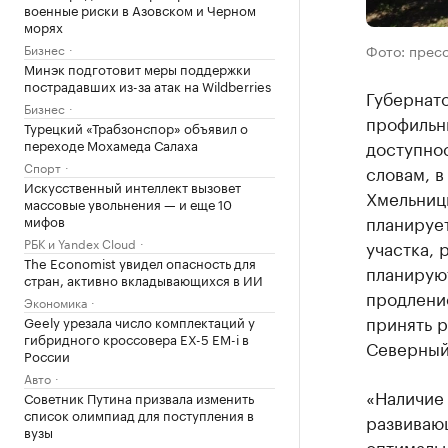
военные риски в Азовском и Черном
морях
Бизнес
Фото: прес
Минэк подготовит меры поддержки
пострадавших из-за атак на Wildberries
Губернат
Бизнес
профильн
Турецкий «Трабзонспор» объявил о
переходе Мохамеда Салаха
доступнос
Спорт
словам, в
Искусственный интеллект вызовет
Хмельниц
массовые увольнения — и еще 10
планируе
мифов
РБК и Yandex Cloud
участка, 
The Economist увидел опасность для
планирую
стран, активно вкладывающихся в ИИ
продлени
Экономика
принять р
Geely урезала число комплектаций у
гибридного кроссовера EX-5 EM-i в
Северный
России
Авто
«Наличие 
Советник Путина призвала изменить
список олимпиад для поступления в
развиваю
вузы
оптималь