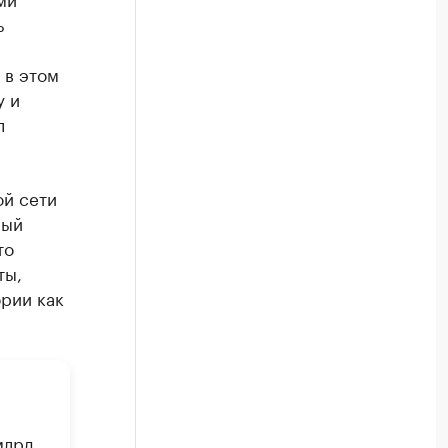
ь
 в этом
у и
л
ой сети
ный
то
ты,
рии как
млрд