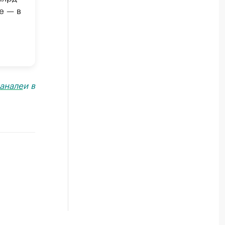
е — в
анале
и в