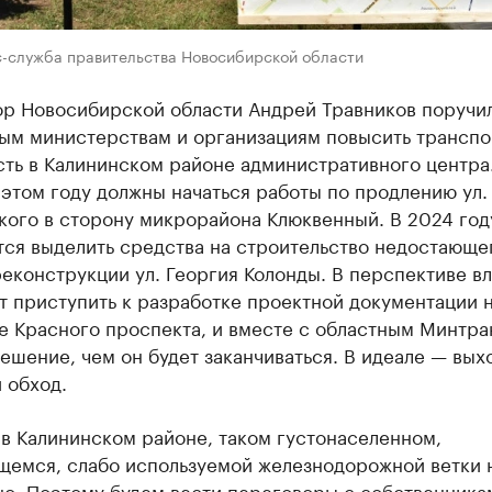
с-служба правительства Новосибирской области
ор Новосибирской области Андрей Травников поручи
ым министерствам и организациям повысить трансп
ть в Калининском районе административного центра.
 этом году должны начаться работы по продлению ул.
кого в сторону микрорайона Клюквенный. В 2024 год
тся выделить средства на строительство недостающе
реконструкции ул. Георгия Колонды. В перспективе в
т приступить к разработке проектной документации 
е Красного проспекта, и вместе с областным Минтр
ешение, чем он будет заканчиваться. В идеале — вых
 обход.
в Калининском районе, таком густонаселенном,
щемся, слабо используемой железнодорожной ветки 
но. Поэтому будем вести переговоры с собственника