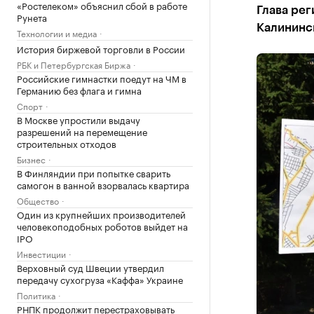
«Ростелеком» объяснил сбой в работе
Глава рег
Рунета
Калининс
Технологии и медиа
История биржевой торговли в России
РБК и Петербургская Биржа
Российские гимнастки поедут на ЧМ в
Германию без флага и гимна
Спорт
В Москве упростили выдачу
разрешений на перемещение
строительных отходов
Бизнес
В Финляндии при попытке сварить
самогон в ванной взорвалась квартира
Общество
Один из крупнейших производителей
человекоподобных роботов выйдет на
IPO
Инвестиции
Верховный суд Швеции утвердил
передачу сухогруза «Каффа» Украине
Политика
РНПК продолжит перестраховывать