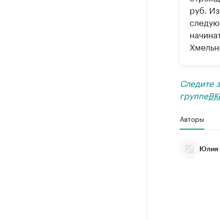
руб. Из
следую
начина
Хмельн
Следите 
группе
ВК
Авторы
Юлия 