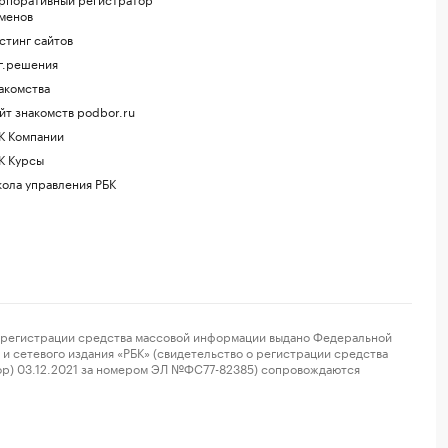
менов
стинг сайтов
г.решения
акомства
йт знакомств podbor.ru
К Компании
К Курсы
ола управления РБК
регистрации средства массовой информации выдано Федеральной
и сетевого издания «РБК» (свидетельство о регистрации средства
ор) 03.12.2021 за номером ЭЛ №ФС77-82385) сопровождаются