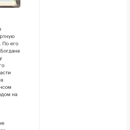
л
ортную
 По его
 Богдана
у
го
ласти
на
ансом
одом на
не
ми