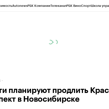
жимость
Autonews
РБК Компании
Телеканал
РБК Вино
Спорт
Школа упра
д
Стиль
Крипто
РБК Бизнес-среда
Дискуссионный клуб
Исследования
К
рагентов
Политика
Экономика
Бизнес
Технологии и медиа
Финансы
Рын
к
ти планируют продлить Кра
пект в Новосибирске