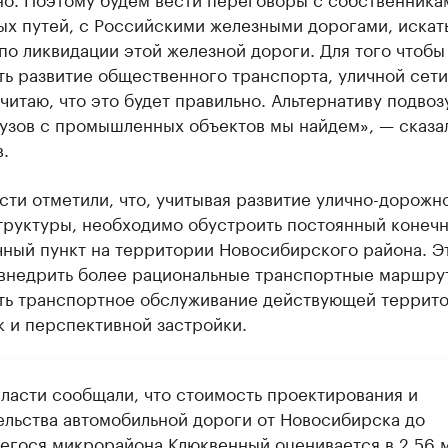
ых путей, с Российскими железными дорогами, искат
о ликвидации этой железной дороги. Для того чтобы
ь развитие общественного транспорта, уличной сети
читаю, что это будет правильно. Альтернативу подвоз
рузов с промышленных объектов мы найдем», — сказа
.
сти отметили, что, учитывая развитие улично-дорожн
труктуры, необходимо обустроить постоянный конеч
чный пункт на территории Новосибирского района. Э
 внедрить более рациональные транспортные маршру
ть транспортное обслуживание действующей террито
к и перспективной застройки.
власти сообщали, что стоимость проектирования и
ельства автомобильной дороги от Новосибирска до
егося микрорайона Клюквенный оценивается в 2,56 