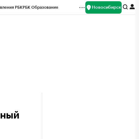
Новосибирск
вления РБК
РБК Образование
редитные рейтинги
Франшизы
Газета
ок наличной валюты
сный