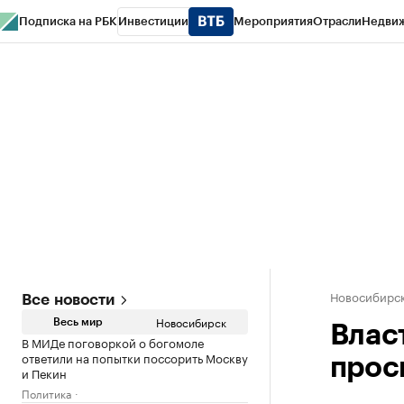
Подписка на РБК
Инвестиции
Мероприятия
Отрасли
Недви
РБК Курсы
РБК Life
Тренды
Визионеры
Национальные проекты
Горо
Спецпроекты СПб
Конференции СПб
Спецпроекты
Проверка конт
Новосибирс
Все новости
Новосибирск
Весь мир
Влас
В МИДе поговоркой о богомоле
ответили на попытки поссорить Москву
прос
и Пекин
Политика