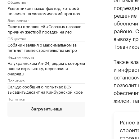
Общество
подъездн
Решетников назвал фактор, который
повлияет на экономический прогноз
решение п
Экономика
обеспечит
Пилоты пропавшей «Сессны» назвали
районе. С
причину жесткой посадки на лес
вывозу г
Общество
Собянин заявил о максимальном за
Травников
пять лет темпе строительства метро
Недвижимость
Также вла
На украинском Ан-24, рядом с которым
нашли взрывчатку, перевозили
и инфрас
снаряды
останово
Политика
позволит
Сальдо сообщил о попытках ВСУ
обеспечи
высадить десант на Кинбурнской косе
Политика
жилой, та
Загрузить еще
Ранее 
строит
строящ