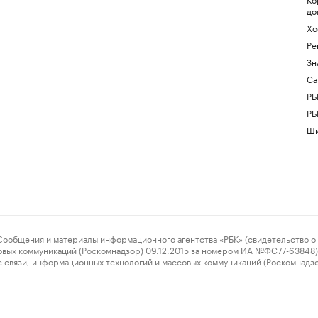
до
Хо
Ре
Зн
Са
РБ
РБ
Шк
ения и материалы информационного агентства «РБК» (свидетельство о 
овых коммуникаций (Роскомнадзор) 09.12.2015 за номером ИА №ФС77-63848) 
 связи, информационных технологий и массовых коммуникаций (Роскомнадз