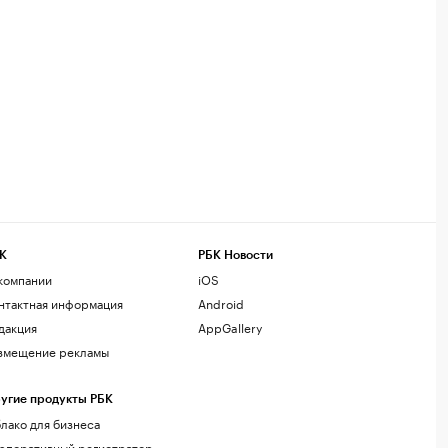
К
РБК Новости
компании
iOS
нтактная информация
Android
дакция
AppGallery
змещение рекламы
угие продукты РБК
лако для бизнеса
рпоративный регистратор