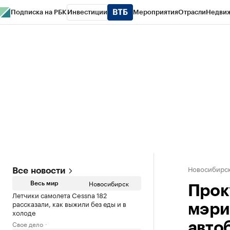
Подписка на РБК
Инвестиции
Мероприятия
Отрасли
Недви
РБК Курсы
РБК Life
Тренды
Визионеры
Национальные проекты
Горо
Спецпроекты СПб
Конференции СПб
Спецпроекты
Проверка конт
Новосибирс
Все новости
Новосибирск
Весь мир
Прок
Летчики самолета Cessna 182
рассказали, как выжили без еды и в
мэри
холоде
Свое дело
авто