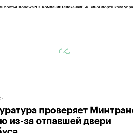
жимость
Autonews
РБК Компании
Телеканал
РБК Вино
Спорт
Школа упра
д
Стиль
Крипто
РБК Бизнес-среда
Дискуссионный клуб
Исследования
К
рагентов
Политика
Экономика
Бизнес
Технологии и медиа
Финансы
Рын
к
уратура проверяет Минтран
ю из-за отпавшей двери
буса