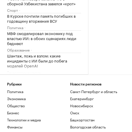
сборной Узбекистана завелся «крот»
Спорт
В Курске почтили память погибших в
годовщину вторжения ВСУ
Политика
МВФ смоделировал экономику под
властью ИИ: в обоих сценариях люди
беднеют
Образование
Шантаж, ложь и взлом: какие
инциденты с ИИ были до побега
моделей OpenAI
Технологии и медиа
В Ozon Банке сообщили, что санкции
Британии не повлияли на работу
Рубрики
Новости регионов
Финансы
Политика
Санкт-Петербург и область
Экономика
Екатеринбург
Загрузить еще
Общество
Новосибирск
Бизнес
Омск
Технологии и медиа
Башкортостан
Финансы
Вологодская область