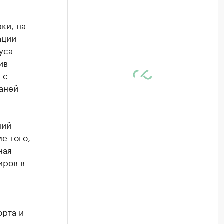
ки, на
ации
уса
ив
 с
аней
ний
е того,
ная
иров в
орта и