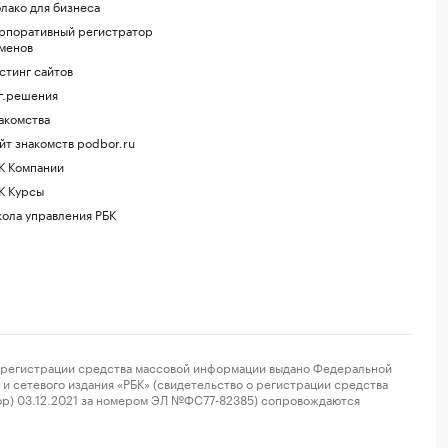
лако для бизнеса
рпоративный регистратор
менов
стинг сайтов
г.решения
акомства
йт знакомств podbor.ru
К Компании
К Курсы
ола управления РБК
регистрации средства массовой информации выдано Федеральной
и сетевого издания «РБК» (свидетельство о регистрации средства
ор) 03.12.2021 за номером ЭЛ №ФС77-82385) сопровождаются