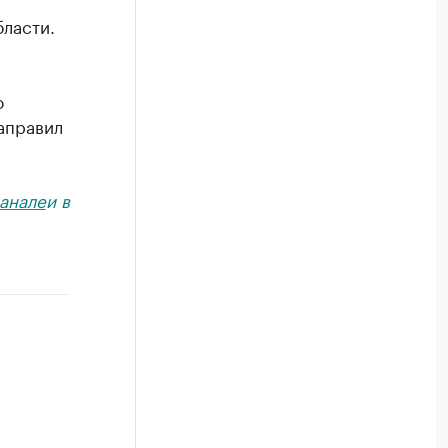
ласти.
о
аправил
анале
и в