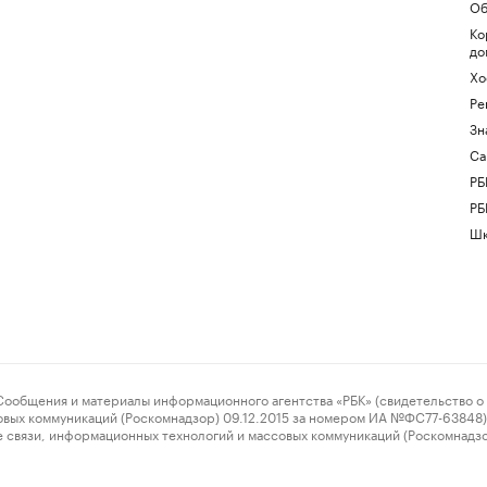
Об
Ко
до
Хо
Ре
Зн
Са
РБ
РБ
Шк
ения и материалы информационного агентства «РБК» (свидетельство о 
овых коммуникаций (Роскомнадзор) 09.12.2015 за номером ИА №ФС77-63848) 
 связи, информационных технологий и массовых коммуникаций (Роскомнадз