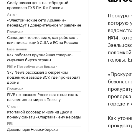
Geely назвал цены на гибридный
кроссовер EX5 EM-R в России
Авто
Прокурат
«Электрические сети Армении»
которую 
передадут в доверительное управление
ведомства
Политика
№14, кот
Санкции: что это, виды, как работают,
влияние санкций США и ЕС на Россию
Заельцовс
База знаний
поломкой
Как работает крупнейшая товарно-
головы. 
сырьевая биржа страны
РБК и Петербургская Биржа
Sky News рассказал о секретном
«Прокура
подземном заводе ВСУ, где производят
безопасн
дроны
прокурат
Политика
FIVB не накажет Россию за отказ ехать
проверка
на чемпионат мира в Польшу
городе и 
Спорт
Кто такой косовар Мирлинд Даку и
почему фанаты «Спартака» ему не рады
Как уточ
РБК
прокурат
Девелоперы Новосибирска