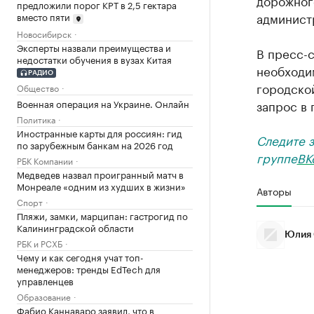
дорожного
предложили порог КРТ в 2,5 гектара
админист
вместо пяти
Новосибирск
Эксперты назвали преимущества и
В пресс-
недостатки обучения в вузах Китая
необходим
РАДИО
городско
Общество
запрос в
Военная операция на Украине. Онлайн
Политика
Иностранные карты для россиян: гид
Следите 
по зарубежным банкам на 2026 год
группе
ВК
РБК Компании
Медведев назвал проигранный матч в
Монреале «одним из худших в жизни»
Авторы
Спорт
Пляжи, замки, марципан: гастрогид по
Калининградской области
Юлия 
РБК и РСХБ
Чему и как сегодня учат топ-
менеджеров: тренды EdTech для
управленцев
Образование
Фабио Каннаваро заявил, что в