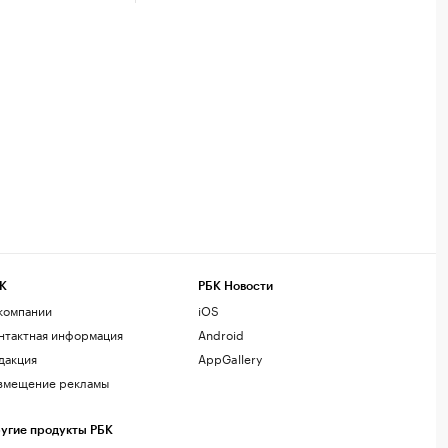
К
РБК Новости
компании
iOS
нтактная информация
Android
дакция
AppGallery
змещение рекламы
угие продукты РБК