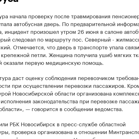
ура начала проверку после травмирования пенсионер
упала автобусная дверь. По предварительной информ
, инцидент произошел утром 26 июня в салоне автоб
орый следовал по маршруту пос. Северный - жилмасс
кий. Отмечается, что дверь в транспорте упала связи
 крепежной петли. Женщина получила ушиб мягких тк
Ей оказали первую медицинскую помощь.
тура даст оценку соблюдения перевозчиком требова
ости при осуществлении перевозки пассажиров. Кром
урой Новосибирской области организована комплекс
 исполнения законодательства при перевозке пассаж
области», — говорится в сообщении ведомства.
нили РБК Новосибирск в пресс-службе областной
уры, проверка организована в отношении Минтрансп