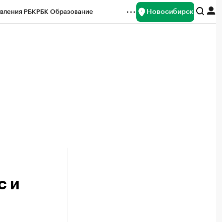
Новосибирск
вления РБК
РБК Образование
редитные рейтинги
Франшизы
Газета
ок наличной валюты
с и