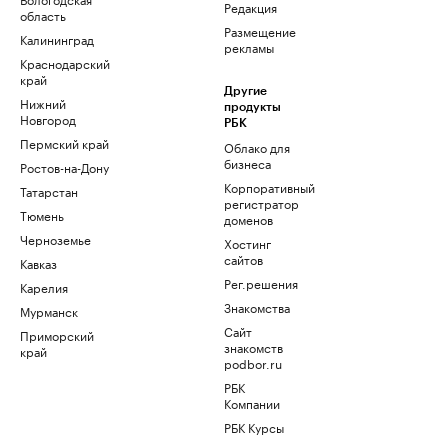
Редакция
область
Размещение
Калининград
рекламы
Краснодарский
край
Другие
Нижний
продукты
Новгород
РБК
Пермский край
Облако для
бизнеса
Ростов-на-Дону
Корпоративный
Татарстан
регистратор
Тюмень
доменов
Черноземье
Хостинг
сайтов
Кавказ
Рег.решения
Карелия
Знакомства
Мурманск
Сайт
Приморский
знакомств
край
podbor.ru
РБК
Компании
РБК Курсы