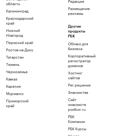
Редакция
область
Размещение
Калининград
рекламы
Краснодарский
край
Другие
Нижний
продукты
Новгород
РБК
Пермский край
Облако для
бизнеса
Ростов-на-Дону
Корпоративный
Татарстан
регистратор
Тюмень
доменов
Черноземье
Хостинг
сайтов
Кавказ
Рег.решения
Карелия
Знакомства
Мурманск
Сайт
Приморский
знакомств
край
podbor.ru
РБК
Компании
РБК Курсы
Школа