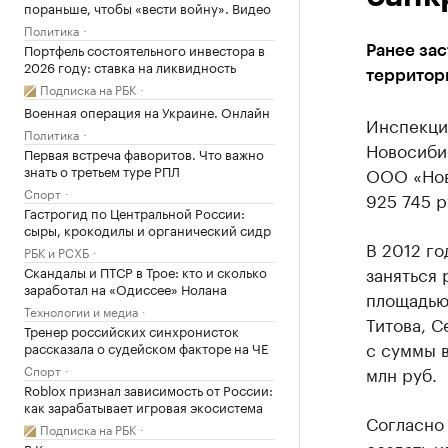
пораньше, чтобы «вести войну». Видео
Политика
Портфель состоятельного инвестора в
Ранее за
2026 году: ставка на ликвидность
территор
Подписка на РБК
Военная операция на Украине. Онлайн
Инспекци
Политика
Новосиби
Первая встреча фаворитов. Что важно
знать о третьем туре РПЛ
ООО «Нов
Спорт
925 745 р
Гастрогид по Центральной России:
сыры, крокодилы и органический сидр
В 2012 го
РБК и РСХБ
заняться 
Скандалы и ПТСР в Трое: кто и сколько
заработал на «Одиссее» Нолана
площадью
Технологии и медиа
Титова, С
Тренер российских синхронисток
с суммы в
рассказала о судейском факторе на ЧЕ
Спорт
млн руб.
Roblox признал зависимость от России:
как зарабатывает игровая экосистема
Согласно 
Подписка на РБК
создать 