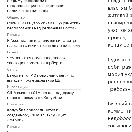
В Крыму рассказали о
продолжающихся ограничениях
властям 
подачи электричества
жителей а
Общество
планирова
Силы ПВО за утро сбили 83 украинских
беспилотника над регионами России
участок з
Политика
проведени
В Ассоциации владельцев кинотеатров
концу сен
назвали «самый страшный день» в году
Бизнес
Чем заняться дома: «Тед Лассо»,
Однако в
эволюция и мифы Петербурга
арбитражн
Стиль
мэрия ук
Банки из топ-10 повысили ставки по
вкладам после заседания ЦБ
расселени
Инвестиции
требовани
США выделят $1 млрд на поддержку
нового президента Колумбии
Бывший г
Политика
комментир
Колумбия присоединится к
созданному США альянсу «Щит
недоброс
Америк»
завышали 
Политика
Власти заявили о «переломе