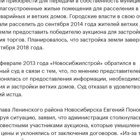
благоустроенные жилые помещения для расселения в
варийных и ветхих домов. Городские власти в свою 
ли расселить до сентября 2014 года жителей ветхих 
емли предоставить победителю аукциона для застрой
я торгов. Планировалось, что застройка земли завер
тября 2018 года.
 феврале 2013 года «Новосибжилстрой» обратился в
ый суд в связи с тем, что, по мнению представителе
лонялась от предоставления информации, необходимо
я и застройки ветхих домов. Суд отказал в удовлетв
й истца.
лава Ленинского района Новосибирска Евгений Поно
уя ситуацию, заявил, что администрация столкнулас
овестными участниками аукциона, которые умышлен
цены и уклонялись от заключения договоров. «Из-за 