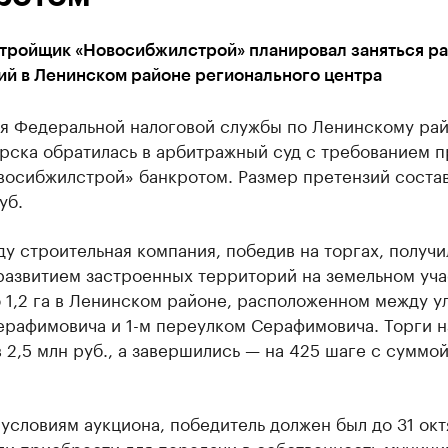
стройщик «Новосибжилстрой» планировал заняться р
ий в Ленинском районе регионального центра
я Федеральной налоговой службы по Ленинскому ра
рска обратилась в арбитражный суд с требованием п
осибжилстрой» банкротом. Размер претензий состав
уб.
ду строительная компания, победив на торгах, получи
развитием застроенных территорий на земельном уча
 1,2 га в Ленинском районе, расположенном между у
ерафимовича и 1-м переулком Серафимовича. Торги н
 2,5 млн руб., а завершились — на 425 шаге с суммой
условиям аукциона, победитель должен был до 31 ок
или приобрести для передачи в собственность муниц