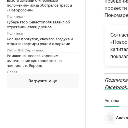
поведения
положения» из-за обстрелов трассы
провести
«Новороссия»
Пономаре
Политика
Губернатор Севастополя заявил об
отражении атаки дронов
Политика
Соглас
Больше прогулок, свежего воздуха и
«Новос
отдыха: квартиры рядом с парками
капитал
РБК и ПИК Серия плюс
показа
Ромашина назвала хорошим
выступление синхронисток на
чемпионате Европы
Спорт
Подписка
Загрузить еще
Facebook
Авторы
Алекс