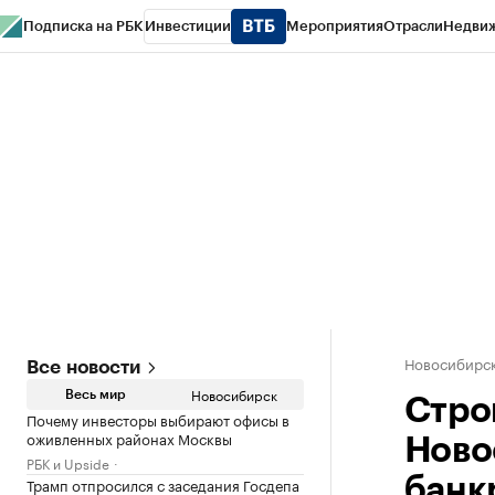
Подписка на РБК
Инвестиции
Мероприятия
Отрасли
Недви
РБК Курсы
РБК Life
Тренды
Визионеры
Национальные проекты
Горо
Спецпроекты СПб
Конференции СПб
Спецпроекты
Проверка конт
Новосибирс
Все новости
Новосибирск
Весь мир
Стро
Почему инвесторы выбирают офисы в
оживленных районах Москвы
Ново
РБК и Upside
Трамп отпросился с заседания Госдепа
банк