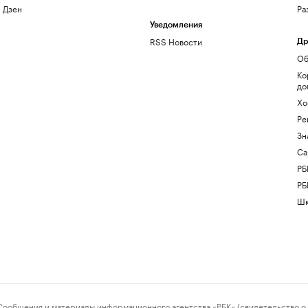
Дзен
Ра
Уведомления
RSS Новости
Др
Об
Ко
до
Хо
Ре
Зн
Са
РБ
РБ
Шк
ения и материалы информационного агентства «РБК» (свидетельство о 