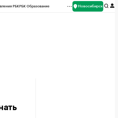
Новосибирск
вления РБК
РБК Образование
редитные рейтинги
Франшизы
Газета
ок наличной валюты
нать