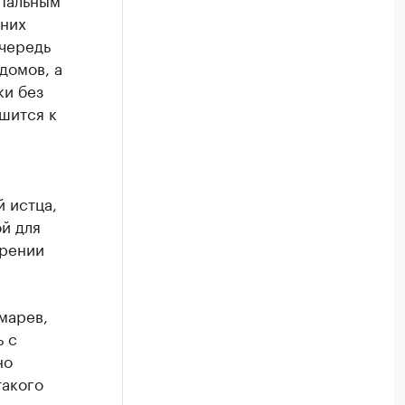
 них
очередь
домов, а
ки без
шится к
й истца,
й для
орении
марев,
ь с
но
такого