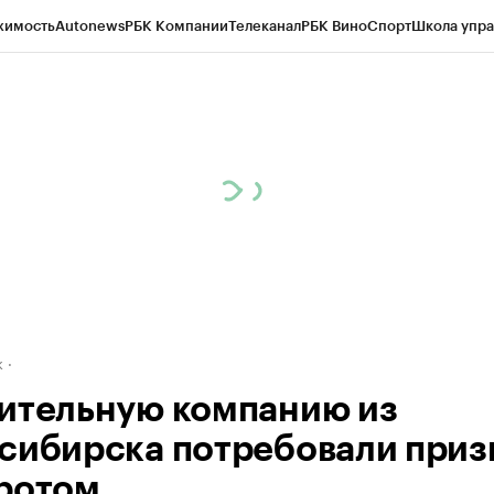
жимость
Autonews
РБК Компании
Телеканал
РБК Вино
Спорт
Школа упра
д
Стиль
Крипто
РБК Бизнес-среда
Дискуссионный клуб
Исследования
К
рагентов
Политика
Экономика
Бизнес
Технологии и медиа
Финансы
Рын
к
ительную компанию из
сибирска потребовали приз
ротом