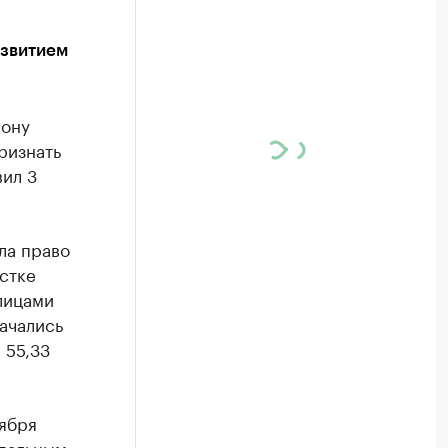
азвитием
йону
ризнать
ил 3
ла право
стке
лицами
ачались
 55,33
тября
ипальным