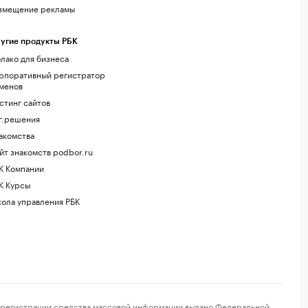
змещение рекламы
угие продукты РБК
лако для бизнеса
рпоративный регистратор
менов
стинг сайтов
г.решения
акомства
йт знакомств podbor.ru
К Компании
К Курсы
ола управления РБК
регистрации средства массовой информации выдано Федеральной