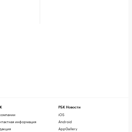
К
РБК Новости
компании
iOS
нтактная информация
Android
дакция
AppGallery