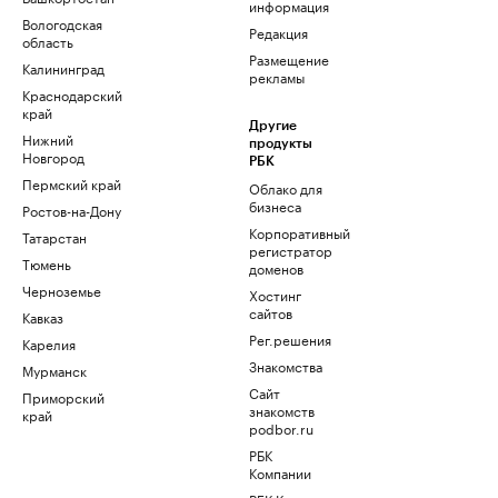
информация
Вологодская
Редакция
область
Размещение
Калининград
рекламы
Краснодарский
край
Другие
Нижний
продукты
Новгород
РБК
Пермский край
Облако для
бизнеса
Ростов-на-Дону
Корпоративный
Татарстан
регистратор
Тюмень
доменов
Черноземье
Хостинг
сайтов
Кавказ
Рег.решения
Карелия
Знакомства
Мурманск
Сайт
Приморский
знакомств
край
podbor.ru
РБК
Компании