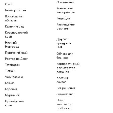
О компании
Омск
Контактная
Башкортостан
информация
Вологодская
Редакция
область
Размещение
Калининград
рекламы
Краснодарский
край
Другие
Нижний
продукты
Новгород
РБК
Пермский край
Облако для
бизнеса
Ростов-на-Дону
Корпоративный
Татарстан
регистратор
Тюмень
доменов
Черноземье
Хостинг
сайтов
Кавказ
Рег.решения
Карелия
Знакомства
Мурманск
Сайт
Приморский
знакомств
край
podbor.ru