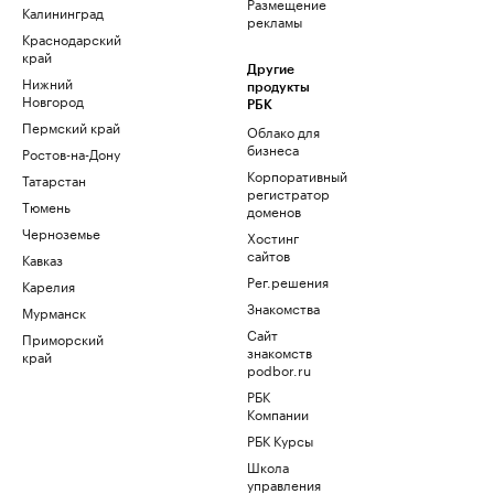
Размещение
Калининград
рекламы
Краснодарский
край
Другие
Нижний
продукты
Новгород
РБК
Пермский край
Облако для
бизнеса
Ростов-на-Дону
Корпоративный
Татарстан
регистратор
Тюмень
доменов
Черноземье
Хостинг
сайтов
Кавказ
Рег.решения
Карелия
Знакомства
Мурманск
Сайт
Приморский
знакомств
край
podbor.ru
РБК
Компании
РБК Курсы
Школа
управления