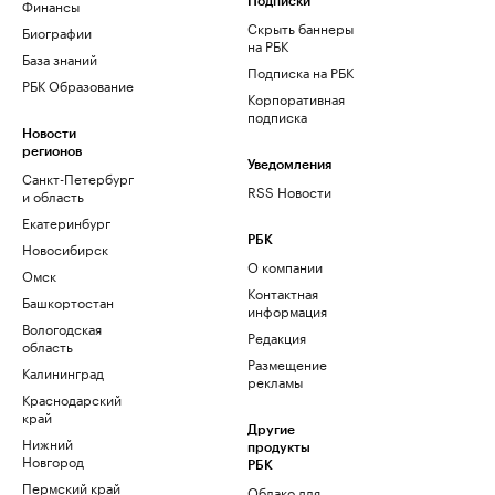
Финансы
Подписки
Скрыть баннеры
Биографии
на РБК
База знаний
Подписка на РБК
РБК Образование
Корпоративная
подписка
Новости
регионов
Уведомления
Санкт-Петербург
RSS Новости
и область
Екатеринбург
РБК
Новосибирск
О компании
Омск
Контактная
Башкортостан
информация
Вологодская
Редакция
область
Размещение
Калининград
рекламы
Краснодарский
край
Другие
Нижний
продукты
Новгород
РБК
Пермский край
Облако для