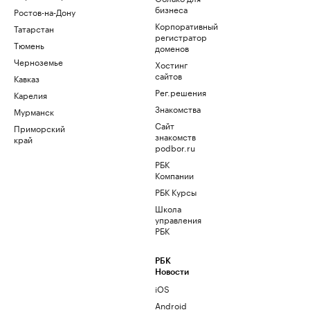
бизнеса
Ростов-на-Дону
Корпоративный
Татарстан
регистратор
Тюмень
доменов
Черноземье
Хостинг
сайтов
Кавказ
Рег.решения
Карелия
Знакомства
Мурманск
Сайт
Приморский
знакомств
край
podbor.ru
РБК
Компании
РБК Курсы
Школа
управления
РБК
РБК
Новости
iOS
Android