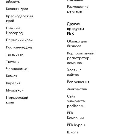
область
Размещение
Калининград
рекламы
Краснодарский
край
Другие
Нижний
продукты
Новгород
РБК
Пермский край
Облако для
бизнеса
Ростов-на-Дону
Корпоративный
Татарстан
регистратор
Тюмень
доменов
Черноземье
Хостинг
сайтов
Кавказ
Рег.решения
Карелия
Знакомства
Мурманск
Сайт
Приморский
знакомств
край
podbor.ru
РБК
Компании
РБК Курсы
Школа