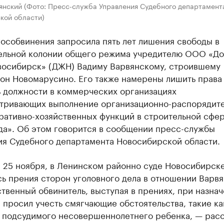
янский (Фото: Пресс-служба Управления Судебного департамент
кой области)
особвинения запросила пять лет лишения свободы в
ельной колонии общего режима учредителю ООО «До
восибирск» (ДЖН) Вадиму Варвянскому, строившему
он Новомарусино. Его также намерены лишить права
ь должности в коммерческих организациях
тривающих выполнение организационно-распорядите
ративно-хозяйственных функций в строительной сфер
да». Об этом говорится в сообщении пресс-службы
ия Судебного департамента Новосибирской области.
, 25 ноября, в Ленинском районно суде Новосибирск
ь прения сторон уголовного дела в отношении Варвя
твенный обвинитель, выступая в прениях, при назна
 просил учесть смягчающие обстоятельства, такие ка
у подсудимого несовершеннолетнего ребенка, — расс