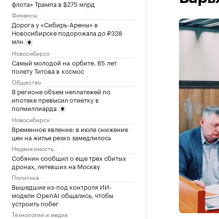
флота» Трампа в $275 млрд
Финансы
Дорога у «Сибирь-Арены» в
Новосибирске подорожала до ₽328
млн
Новосибирск
Самый молодой на орбите. 65 лет
полету Титова в космос
Общество
В регионе объем неплатежей по
ипотеке превысил отметку в
полмиллиарда
Новосибирск
Временное явление: в июле снижение
цен на жилье резко замедлилось
Недвижимость
Собянин сообщил о еще трех сбитых
дронах, летевших на Москву
Политика
Вышедшие из-под контроля ИИ-
модели OpenAI общались, чтобы
устроить побег
Технологии и медиа