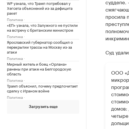
суддепе. 
WP узнала, что Трамп потребовал у
Хегсета объяснений из-за дефицита
смягчающ
ракет
просила 
Политика
преступле
«ЕП» узнала, что Залужного не пустили
на встречу с британским министром
полномоч
Политика
инкримин
Ярославский губернатор сообщил о
перекрытии трассы на Москву из-за
Суд удали
атаки
Политика
Мирный житель и боец «Орлана»
ранены при атаке на Белгородскую
ООО «Д
область
микрор
Политика
Трамп объяснил, почему предпочитает
програ
сделку с Ираном войне
стоимо
Политика
стоимо
домов: 
Загрузить еще
четыре
дольщик