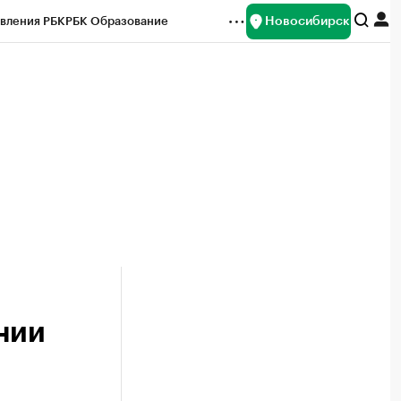
Новосибирск
вления РБК
РБК Образование
редитные рейтинги
Франшизы
Газета
ок наличной валюты
нии