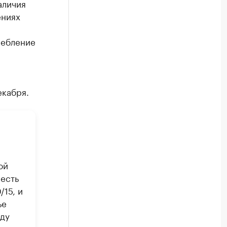
аличия
ениях
ребление
екабря.
ой
есть
/15, и
ье
оду