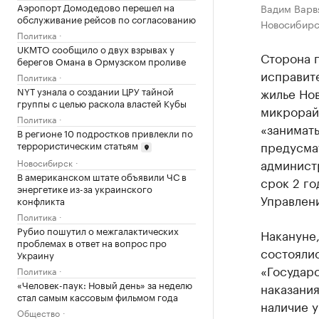
Аэропорт Домодедово перешел на
Вадим Варв
обслуживание рейсов по согласованию
Новосибирс
Политика
UKMTO сообщило о двух взрывах у
Сторона г
берегов Омана в Ормузском проливе
исправит
Политика
жилье Но
NYT узнала о создании ЦРУ тайной
группы с целью раскола властей Кубы
микрорай
Политика
«занимат
В регионе 10 подростков привлекли по
предусма
террористическим статьям
админист
Новосибирск
В американском штате объявили ЧС в
срок 2 го
энергетике из-за украинского
Управлен
конфликта
Политика
Рубио пошутил о межгалактических
Накануне
проблемах в ответ на вопрос про
состоялис
Украину
«Государс
Политика
«Человек-паук: Новый день» за неделю
наказания
стал самым кассовым фильмом года
наличие 
Общество