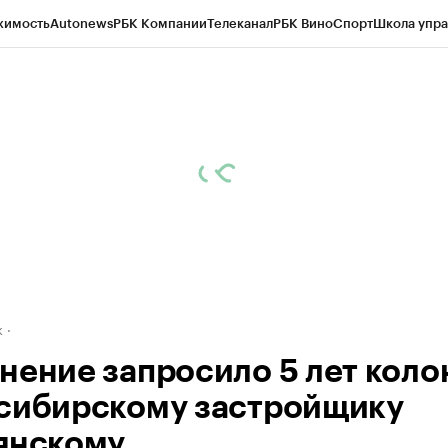
жимость
Autonews
РБК Компании
Телеканал
РБК Вино
Спорт
Школа упра
д
Стиль
Крипто
РБК Бизнес-среда
Дискуссионный клуб
Исследования
К
рагентов
Политика
Экономика
Бизнес
Технологии и медиа
Финансы
Рын
к
нение запросило 5 лет коло
сибирскому застройщику
янскому