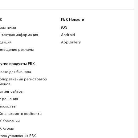
К
РБК Новости
компании
iOS
нтактная информация
Android
дакция
AppGallery
змещение рекламы
угие продукты РБК
лако для бизнеса
рпоративный регистратор
менов
стинг сайтов
г.решения
акомства
йт знакомств podbor.ru
К Компании
К Курсы
ола управления РБК