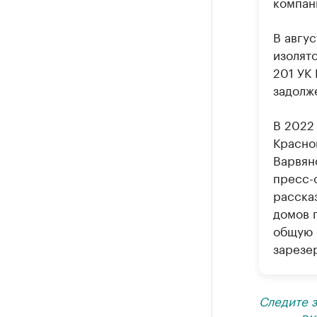
компан
В авгу
изолято
201 УК
задолже
В 2022
Красно
Варвянс
пресс-
рассказ
домов п
общую с
зарезе
Следите 