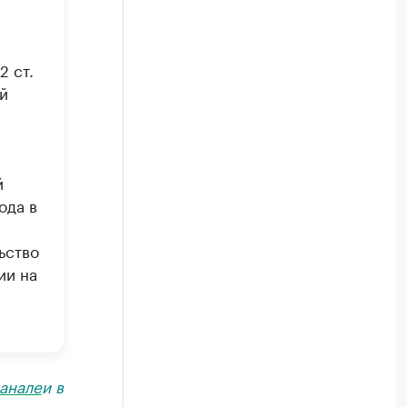
2 ст.
й
й
ода в
ьство
ии на
анале
и в