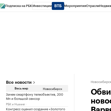
Подписка на РБК
Инвестиции
Мероприятия
Отрасли
Недви
РБК Курсы
РБК Life
Тренды
Визионеры
Национальные проекты
Горо
Спецпроекты СПб
Конференции СПб
Спецпроекты
Проверка конт
Новосибирс
Все новости
Новосибирск
Весь мир
Обви
Зачем смартфону телеобъектив, 200
Мп и большой сенсор
ново
РБК и Huawei
Конгресс оценил создание «Золотого
Варв