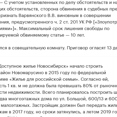
— С учетом установленных по делу обстоятельств и н
их обстоятельств, сторона обвинения в судебных пр
признать Варвянского В.В. виновным в совершении
ния, предусмотренного ч. 2 ст. 201 УК РФ [«Злоупот
иями»]». Максимальный срок лишения свободы по
ируемой обвиняемому статье — 10 лет.
лся в совещательную комнату. Приговор огласят 13 д
оступное жилье Новосибирск» начало строить
айон Новомарусино в 2015 году по федеральной
мме «Жилье для российской семьи». Согласно ей,
сть 1 кв. м не должна была превышать 80% от рыночн
сти недвижимости. Всего планировалось построить ш
два многоэтажных дома по ул. Большой, 600/13 и 600
 малоэтажных. Застройщик должен был передать жил
ам в 2017 году, но сроки затянулись, а летом 2019 г