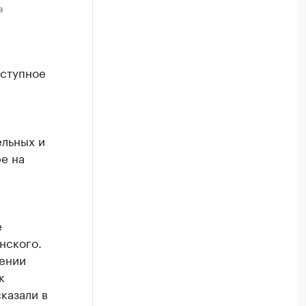
а
ступное
льных и
е на
е
нского.
чении
к
казали в