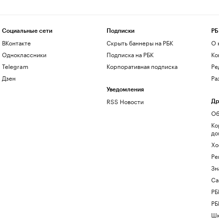
Социальные сети
Подписки
РБ
ВКонтакте
Скрыть баннеры на РБК
О 
Одноклассники
Подписка на РБК
Ко
Telegram
Корпоративная подписка
Ре
Дзен
Ра
Уведомления
RSS Новости
Др
Об
Ко
до
Хо
Ре
Зн
Са
РБ
РБ
Шк