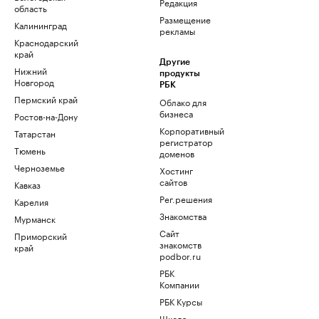
Редакция
область
Размещение
Калининград
рекламы
Краснодарский
край
Другие
Нижний
продукты
Новгород
РБК
Пермский край
Облако для
бизнеса
Ростов-на-Дону
Корпоративный
Татарстан
регистратор
Тюмень
доменов
Черноземье
Хостинг
сайтов
Кавказ
Рег.решения
Карелия
Знакомства
Мурманск
Сайт
Приморский
знакомств
край
podbor.ru
РБК
Компании
РБК Курсы
Школа