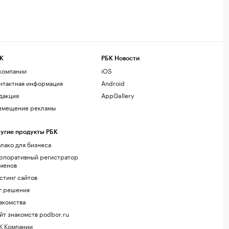
К
РБК Новости
компании
iOS
нтактная информация
Android
дакция
AppGallery
змещение рекламы
угие продукты РБК
лако для бизнеса
рпоративный регистратор
менов
стинг сайтов
г.решения
акомства
йт знакомств podbor.ru
К Компании