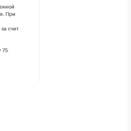
ионной
я. При
за счет
 75