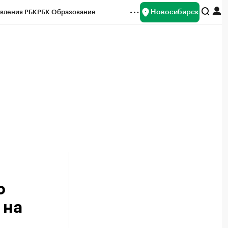
Новосибирск
вления РБК
РБК Образование
редитные рейтинги
Франшизы
Газета
ок наличной валюты
о
 на