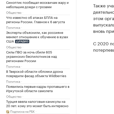
Синоптик пообещал москвичам жару и
Также уч
небольшие дожди с грозами
деятельно
Общество
Что известно об атаках БПЛА на
этом орга
регионы России. Главное к 6 августа
выпускала
Политика
вновь при
Эксперты объяснили, как россияне
меняют отношение к обучению в вузах
США
С 2020 по
РАДИО
Общество
потерпев
Силы ПВО за ночь сбили 605
украинских беспилотников над
регионами России
Политика
В Тверской области обломки дрона
повредили фасад объекта Wildberries
Политика
Появились первые кадры пропавшего в
Иркутской области самолета
Общество
Турция ввела налоговые каникулы на
20 лет: кому это может быть интересно
Подписка на РБК