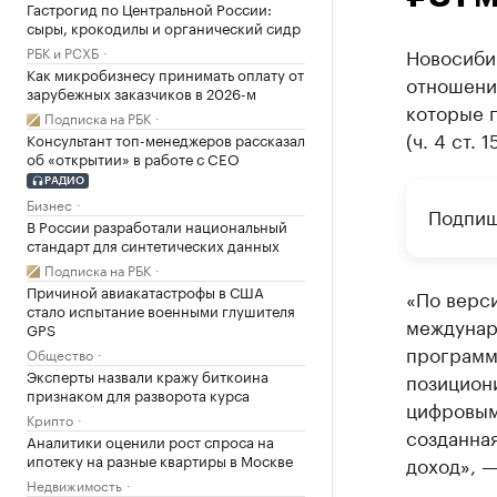
Гастрогид по Центральной России:
сыры, крокодилы и органический сидр
РБК и РСХБ
Новосибир
Как микробизнесу принимать оплату от
отношени
зарубежных заказчиков в 2026-м
которые п
Подписка на РБК
(ч. 4 ст. 
Консультант топ-менеджеров рассказал
об «открытии» в работе с CEO
РАДИО
Бизнес
Подпиш
В России разработали национальный
стандарт для синтетических данных
Подписка на РБК
Причиной авиакатастрофы в США
«По верси
стало испытание военными глушителя
междунар
GPS
программ
Общество
Эксперты назвали кражу биткоина
позицион
признаком для разворота курса
цифровыми
Крипто
созданна
Аналитики оценили рост спроса на
ипотеку на разные квартиры в Москве
доход», 
Недвижимость