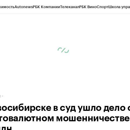
жимость
Autonews
РБК Компании
Телеканал
РБК Вино
Спорт
Школа упра
д
Стиль
Крипто
РБК Бизнес-среда
Дискуссионный клуб
Исследования
К
рагентов
Политика
Экономика
Бизнес
Технологии и медиа
Финансы
Рын
к
восибирске в суд ушло дело 
товалютном мошенничестве
млн