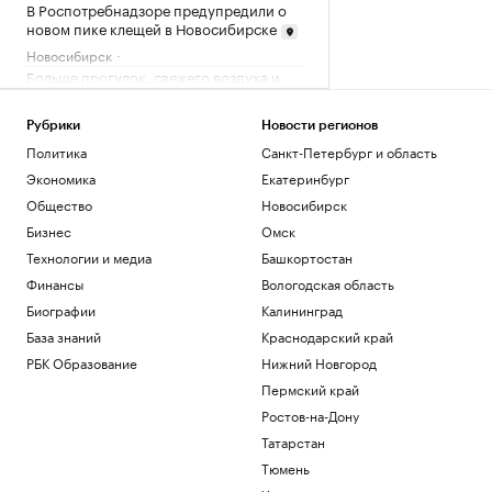
В Роспотребнадзоре предупредили о
новом пике клещей в Новосибирске
Новосибирск
Больше прогулок, свежего воздуха и
отдыха: квартиры рядом с парками
РБК и ПИК Серия плюс
Рубрики
Новости регионов
Вэнс рассказал о сложностях в
Политика
Санкт-Петербург и область
переговорах с Ираном
Экономика
Екатеринбург
Политика
Общество
Новосибирск
ИИ помогает лучшим и вредит
остальным. Как компаниям избежать
Бизнес
Омск
ловушки
Технологии и медиа
Башкортостан
Подписка на РБК
Финансы
Вологодская область
«Смешарики сквозь вселенные»
выходят в прокат. Пройдите тест о
Биографии
Калининград
франшизе
База знаний
Краснодарский край
Технологии и медиа
РБК Образование
Нижний Новгород
Пермский край
Загрузить еще
Ростов-на-Дону
Татарстан
Тюмень