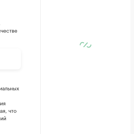
,
ичестве
иальных
,
ия
ая, что
кий