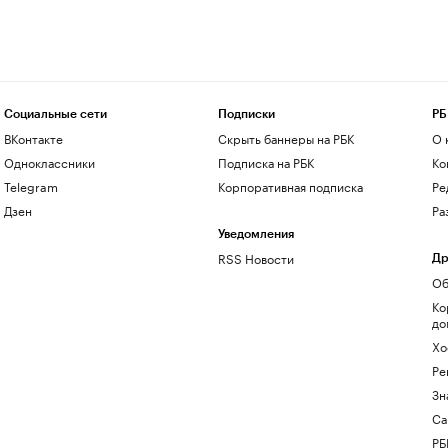
Социальные сети
Подписки
РБ
ВКонтакте
Скрыть баннеры на РБК
О 
Одноклассники
Подписка на РБК
Ко
Telegram
Корпоративная подписка
Ре
Дзен
Ра
Уведомления
RSS Новости
Др
Об
Ко
до
Хо
Ре
Зн
Са
РБ