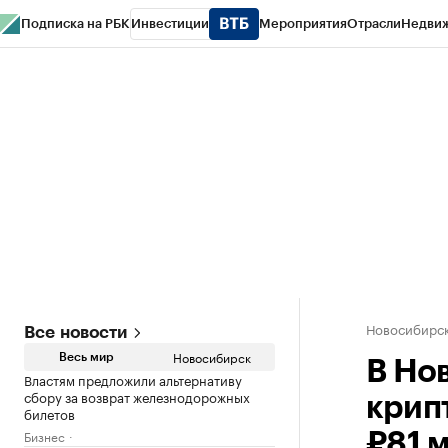
Подписка на РБК
Инвестиции
Мероприятия
Отрасли
Недви
РБК Курсы
РБК Life
Тренды
Визионеры
Национальные проекты
Горо
Спецпроекты СПб
Конференции СПб
Спецпроекты
Проверка конт
Новосибирс
Все новости
Новосибирск
Весь мир
В Но
Властям предложили альтернативу
сбору за возврат железнодорожных
крип
билетов
Бизнес
₽81 