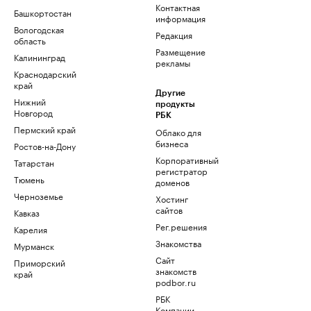
Контактная
Башкортостан
информация
Вологодская
Редакция
область
Размещение
Калининград
рекламы
Краснодарский
край
Другие
Нижний
продукты
Новгород
РБК
Пермский край
Облако для
бизнеса
Ростов-на-Дону
Корпоративный
Татарстан
регистратор
Тюмень
доменов
Черноземье
Хостинг
сайтов
Кавказ
Рег.решения
Карелия
Знакомства
Мурманск
Сайт
Приморский
знакомств
край
podbor.ru
РБК
Компании