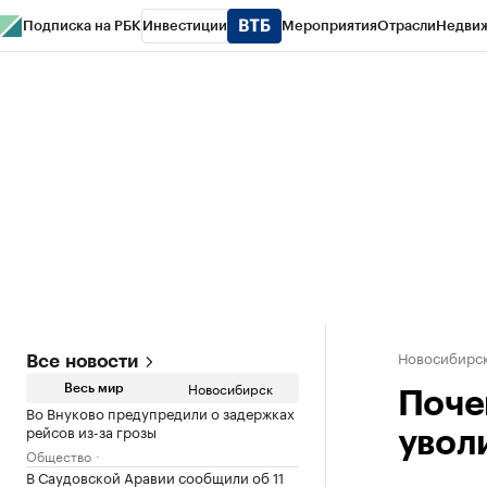
Подписка на РБК
Инвестиции
Мероприятия
Отрасли
Недви
РБК Курсы
РБК Life
Тренды
Визионеры
Национальные проекты
Горо
Спецпроекты СПб
Конференции СПб
Спецпроекты
Проверка конт
Новосибирс
Все новости
Новосибирск
Весь мир
Поче
Во Внуково предупредили о задержках
рейсов из-за грозы
увол
Общество
В Саудовской Аравии сообщили об 11