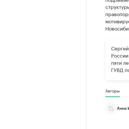
структур
правопор
мотивиру
Новосибир
Сергей
России 
пяти л
ГУВД п
Авторы
Анна 