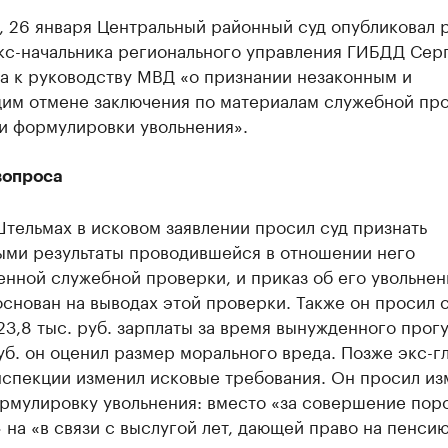
у, 26 января Центральный районный суд опубликовал
экс-начальника регионального управления ГИБДД Сер
а к руководству МВД «о признании незаконным и
им отмене заключения по материалам служебной про
и формулировки увольнения».
вопроса
тельмах в исковом заявлении просил суд признать
ыми результаты проводившейся в отношении него
нной служебной проверки, и приказ об его увольнен
снован на выводах этой проверки. Также он просил 
23,8 тыс. руб. зарплаты за время вынужденного прогул
уб. он оценил размер морального вреда. Позже экс-г
нспекции изменил исковые требования. Он просил из
ормулировку увольнения: вместо «за совершение пор
 на «в связи с выслугой лет, дающей право на пенсию