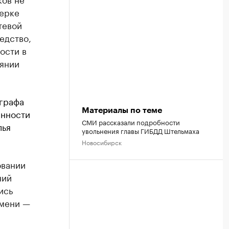
верке
тевой
едство,
ости в
оянии
играфа
Материалы по теме
анности
СМИ рассказали подробности
лья
увольнения главы ГИБДД Штельмаха
Новосибирск
овании
ний
ись
емени —