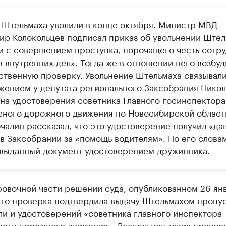
 Штельмаха уволили в конце октября. Министр МВД
ир Колокольцев подписал приказ об увольнении Штел
зи с совершением проступка, порочащего честь сотр
в внутренних дел». Тогда же в отношении него возбуд
ственную проверку. Увольнение Штельмаха связывали
жением у депутата регионального Заксобрания Никол
на удостоверения советника Главного госинспектора
сного дорожного движения по Новосибирской област
чалин рассказал, что это удостоверение получил «да
в Заксобрании за «помощь водителям». По его словам
 выданный документ удостоверением дружинника.
ровочной части решении суда, опубликованном 26 ян
что проверка подтвердила выдачу Штельмахом пропус
и и удостоверений «советника главного инспектора
ости дорожного движения». Владельцев таких пропус