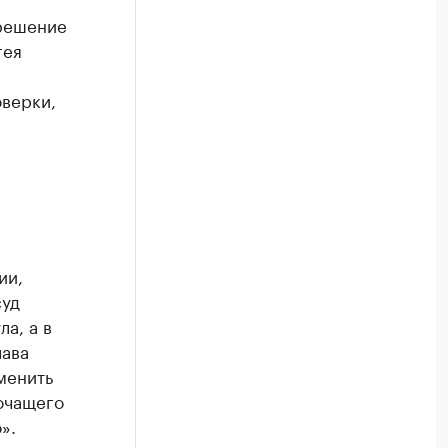
 решение
гея
верки,
ии,
суд
а, а в
лава
менить
очащего
».