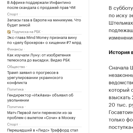
В Африке поддержали Инфантино
В суббот
после скандала с продажей прав ЧМ
Спорт
по иску 
Запасы газа в Европе на минимуме. Что
Штельмах
будет зимой
подлежащ
Подписка на РБК
изменени
Экс-глава Mind Money признала вину
по «делу брокеров» о хищении ₽7 млрд
Финансы
История 
Как изучали Луну: от изобретения
телескопа до высадки. Видео РБК
Сначала Ш
Общество
Трамп заявил о прогрессе в
незаконн
урегулировании украинского
ведомстве
конфликта
который о
Политика
Гендиректор «ИжАвиа» объявил об
взыскать 
увольнении
20 тыс. р
Политика
Госавтои
Матч Первой лиги перенесли из-за
проблем с вылетом «Сочи» в Москву
только ф
Спорт
поступка»
Перешедший в «Лидс» Траффорд стал