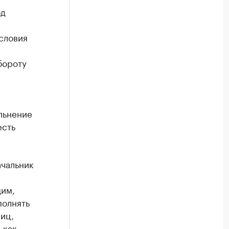
од
словия
бороту
ольнение
есть
ачальник
им,
полнять
иц,
 как