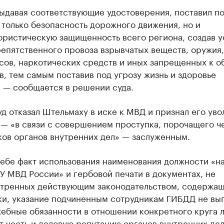
выдавая соответствующие удостоверения, поставил п
 только безопасность дорожного движения, но и
ористическую защищенность всего региона, создав у
епятственного провоза взрывчатых веществ, оружия,
сов, наркотических средств и иных запрещенных к о
, тем самым поставив под угрозу жизнь и здоровье
, — сообщается в решении суда.
уд отказал Штельмаху в иске к МВД и признал его ув
 — «в связи с совершением проступка, порочащего ч
ков органов внутренних дел» — заслуженным.
себе факт использования наименования должности «н
 МВД России» и гербовой печати в документах, не
тренных действующим законодательством, содержащ
ки, указание подчиненным сотрудникам ГИБДД не вы
ебные обязанности в отношении конкретного круга л
 честь и деловую репутацию органов внутренних дел