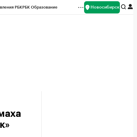
Новосибирск
вления РБК
РБК Образование
редитные рейтинги
Франшизы
Газета
ок наличной валюты
маха
к»