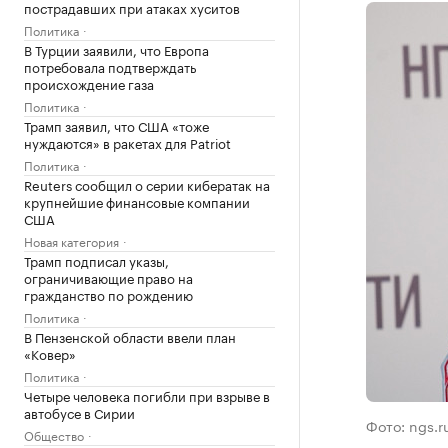
пострадавших при атаках хуситов
Политика
В Турции заявили, что Европа
потребовала подтверждать
происхождение газа
Политика
Трамп заявил, что США «тоже
нуждаются» в ракетах для Patriot
Политика
Reuters сообщил о серии кибератак на
крупнейшие финансовые компании
США
Новая категория
Трамп подписал указы,
ограничивающие право на
гражданство по рождению
Политика
В Пензенской области ввели план
«Ковер»
Политика
Четыре человека погибли при взрыве в
автобусе в Сирии
Фото: ngs.r
Общество