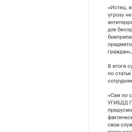
«Истец, 
угрозу не
антитерр
для беспр
боеприпа
предметов
граждан»
В итоге с
по статье
сотрудни
«Сам по 
УГИБДД ГУ
предусмо
фактичес
свои служ
подрывает