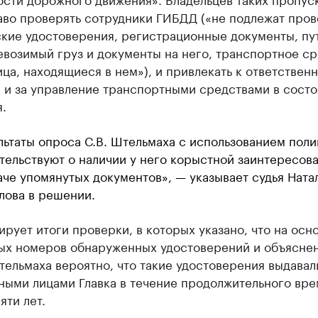
аво проверять сотрудники ГИБДД («не подлежат про
ские удостоверения, регистрационные документы, пу
евозимый груз и документы на него, транспортное ср
ица, находящиеся в нем»), и привлекать к ответственн
 и за управление транспортными средствами в сост
.
льтаты опроса С.В. Штельмаха с использованием пол
тельствуют о наличии у него корыстной заинтересов
аче упомянутых документов», — указывает судья Ната
лова в решении.
ирует итоги проверки, в которых указано, что на осн
ых номеров обнаруженных удостоверений и объясне
ельмаха вероятно, что такие удостоверения выдавал
ными лицами Главка в течение продолжительного вр
яти лет.