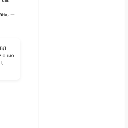
ан», —
МВД
ечение
Д