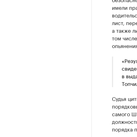
имели пр
водитель
лист, пер
а также л
том числе
опьянения
«Резу
свиде
в выд
Топчи
Судья цит
порядков
самого Шт
должност
порядка п