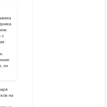
ьмаха
удника
или
 с
ая
и.
вным-
, он
варя
ков на
ков не