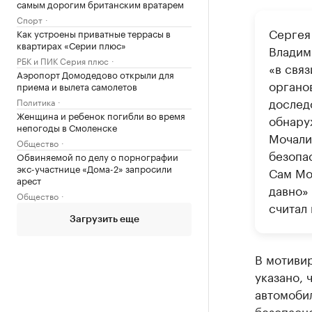
самым дорогим британским вратарем
Спорт
Сергея
Как устроены приватные террасы в
квартирах «Серии плюс»
Владим
РБК и ПИК Серия плюс
«в свя
Аэропорт Домодедово открыли для
органо
приема и вылета самолетов
дослед
Политика
Женщина и ребенок погибли во время
обнару
непогоды в Смоленске
Мочали
Общество
безопа
Обвиняемой по делу о порнографии
экс-участнице «Дома-2» запросили
Сам Мо
арест
давно» 
Общество
считал
Загрузить еще
В мотиви
указано, 
автомобил
безопасн