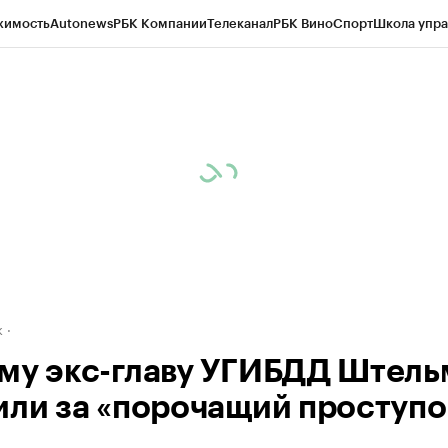
жимость
Autonews
РБК Компании
Телеканал
РБК Вино
Спорт
Школа упра
д
Стиль
Крипто
РБК Бизнес-среда
Дискуссионный клуб
Исследования
К
рагентов
Политика
Экономика
Бизнес
Технологии и медиа
Финансы
Рын
к
му экс-главу УГИБДД Штель
или за «порочащий проступо