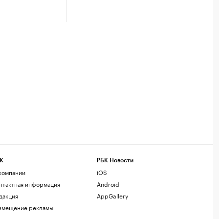
К
РБК Новости
компании
iOS
нтактная информация
Android
дакция
AppGallery
змещение рекламы