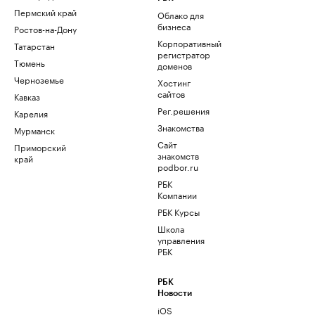
Пермский край
Облако для
бизнеса
Ростов-на-Дону
Корпоративный
Татарстан
регистратор
Тюмень
доменов
Черноземье
Хостинг
сайтов
Кавказ
Рег.решения
Карелия
Знакомства
Мурманск
Сайт
Приморский
знакомств
край
podbor.ru
РБК
Компании
РБК Курсы
Школа
управления
РБК
РБК
Новости
iOS