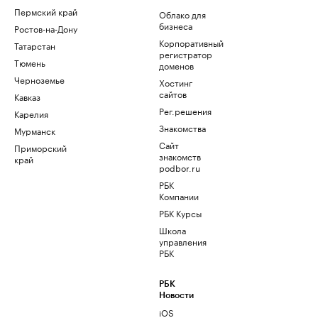
Пермский край
Облако для
бизнеса
Ростов-на-Дону
Корпоративный
Татарстан
регистратор
Тюмень
доменов
Черноземье
Хостинг
сайтов
Кавказ
Рег.решения
Карелия
Знакомства
Мурманск
Сайт
Приморский
знакомств
край
podbor.ru
РБК
Компании
РБК Курсы
Школа
управления
РБК
РБК
Новости
iOS