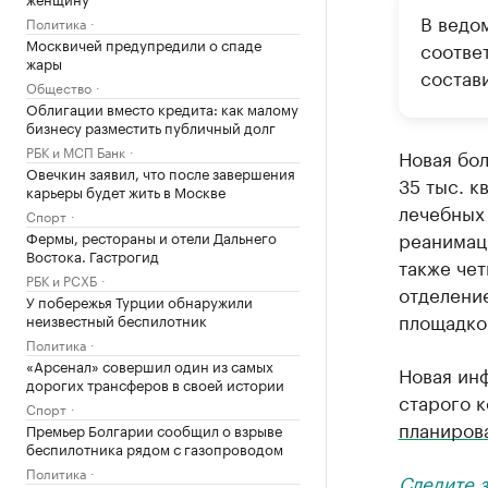
В ведом
Политика
Москвичей предупредили о спаде
соотве
жары
состави
Общество
Облигации вместо кредита: как малому
бизнесу разместить публичный долг
РБК и МСП Банк
Новая бол
Овечкин заявил, что после завершения
35 тыс. к
карьеры будет жить в Москве
лечебных 
Спорт
реанимаци
Фермы, рестораны и отели Дальнего
Востока. Гастрогид
также че
РБК и РСХБ
отделени
У побережья Турции обнаружили
площадко
неизвестный беспилотник
Политика
«Арсенал» совершил один из самых
Новая ин
дорогих трансферов в своей истории
старого к
Спорт
планиров
Премьер Болгарии сообщил о взрыве
беспилотника рядом с газопроводом
Политика
Следите 