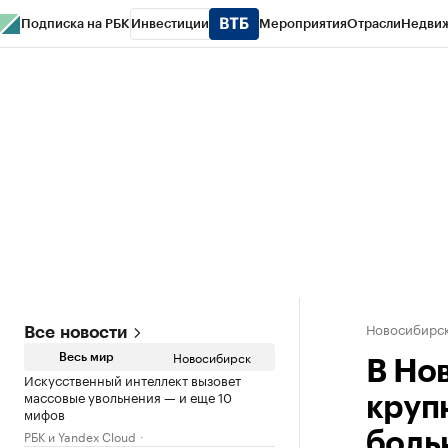
Подписка на РБК
Инвестиции
Мероприятия
Отрасли
Недви
РБК Курсы
РБК Life
Тренды
Визионеры
Национальные проекты
Горо
Спецпроекты СПб
Конференции СПб
Спецпроекты
Проверка конт
Новосибирс
Все новости
Новосибирск
Весь мир
В Но
Искусственный интеллект вызовет
массовые увольнения — и еще 10
круп
мифов
РБК и Yandex Cloud
боль