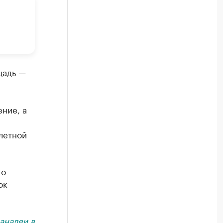
щадь —
ние, а
летной
го
ок
анале
и в