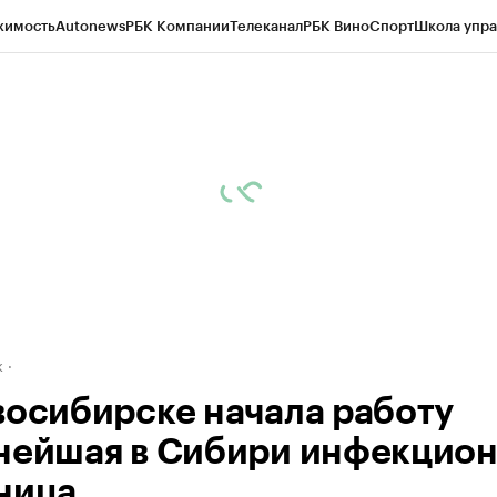
жимость
Autonews
РБК Компании
Телеканал
РБК Вино
Спорт
Школа упра
д
Стиль
Крипто
РБК Бизнес-среда
Дискуссионный клуб
Исследования
К
рагентов
Политика
Экономика
Бизнес
Технологии и медиа
Финансы
Рын
к
восибирске начала работу
нейшая в Сибири инфекцио
ница