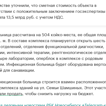
стве уточнили, что сметная стоимость объекта в
тствии с положительным заключением госэкспертизы
ла 13,5 млрд руб. с учетом НДС.
ьница рассчитана на 504 койко-места, ее общая пло
в. м. В составе комплекса планируется открыть шесть
отделений, отделения функциональной диагностики,
и, интенсивной терапии, рентгенологическое отделе
тыре лаборатории, оперблок в комплексе с родовым
ем. Инфекционная больница будет оборудована верто
й для санавиации.
фекционная больница строится взамен расположенно
омплекса зданий на ул. Семьи Шамшиных. Этот участ
али продать
, чтобы снизить нагрузку на бюджет.
за деловыми новостями РБК Новосибирск в
Telegram-к