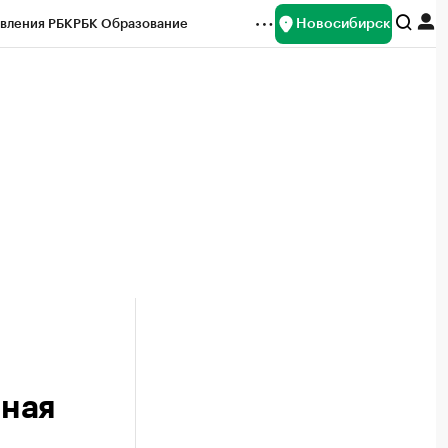
Новосибирск
вления РБК
РБК Образование
редитные рейтинги
Франшизы
Газета
ок наличной валюты
нная