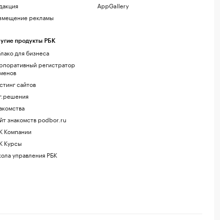
дакция
AppGallery
змещение рекламы
угие продукты РБК
лако для бизнеса
рпоративный регистратор
менов
стинг сайтов
г.решения
акомства
йт знакомств podbor.ru
К Компании
К Курсы
ола управления РБК