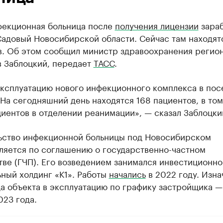
фекционная больница после
получения лицензии
зараб
Садовый Новосибирской области. Сейчас там находят
в. Об этом сообщил министр здравоохранения регио
в Заблоцкий, передает
ТАСС
.
эксплуатацию нового инфекционного комплекса в пос
На сегодняшний день находятся 168 пациентов, в том
иентов в отделении реанимации», — сказал Заблоцки
ьство инфекционной больницы под Новосибирском
ляется по соглашению о государственно-частном
ве (ГЧП). Его возведением занимался инвестиционно
ный холдинг «К1». Работы
начались
в 2022 году. Изна
а объекта в эксплуатацию по графику застройщика —
023 года.