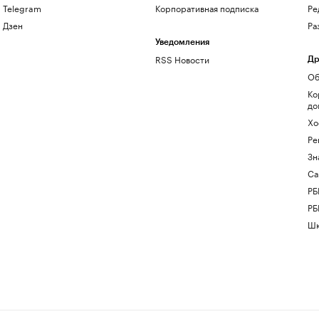
Telegram
Корпоративная подписка
Ре
Дзен
Ра
Уведомления
RSS Новости
Др
Об
Ко
до
Хо
Ре
Зн
Са
РБ
РБ
Шк