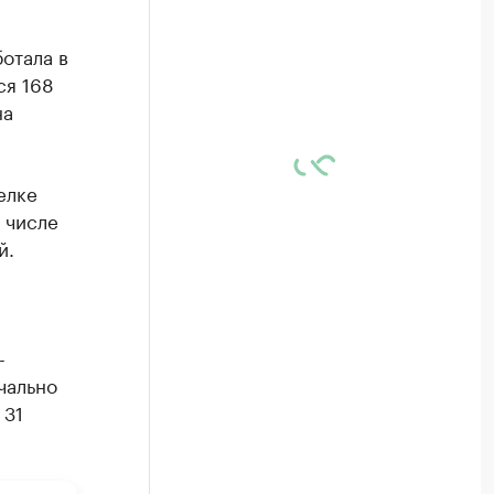
отала в
ся 168
на
елке
 числе
й.
-
чально
 31