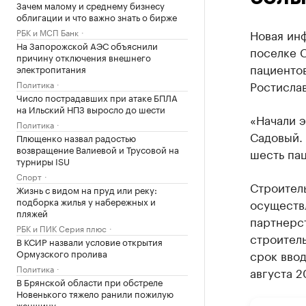
Зачем малому и среднему бизнесу
облигации и что важно знать о бирже
РБК и МСП Банк
Новая ин
На Запорожской АЭС объяснили
поселке 
причину отключения внешнего
пациенто
электропитания
Ростисла
Политика
Число пострадавших при атаке БПЛА
на Ильский НПЗ выросло до шести
«Начали 
Политика
Садовый. 
Плющенко назвал радостью
возвращение Валиевой и Трусовой на
шесть пац
турниры ISU
Спорт
Строител
Жизнь с видом на пруд или реку:
подборка жилья у набережных и
осуществ
пляжей
партнерст
РБК и ПИК Серия плюс
строитель
В КСИР назвали условие открытия
Ормузского пролива
срок ввод
Политика
августа 2
В Брянской области при обстреле
Новенького тяжело ранили пожилую
женщину