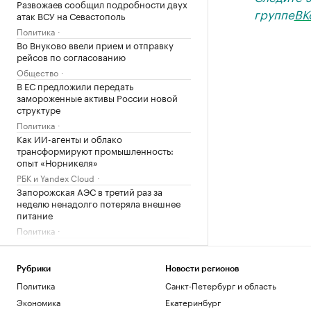
Развожаев сообщил подробности двух
группе
ВК
атак ВСУ на Севастополь
Политика
Во Внуково ввели прием и отправку
рейсов по согласованию
Общество
В ЕС предложили передать
замороженные активы России новой
структуре
Политика
Как ИИ-агенты и облако
трансформируют промышленность:
опыт «Норникеля»
РБК и Yandex Cloud
Запорожская АЭС в третий раз за
неделю ненадолго потеряла внешнее
питание
Политика
Загрузить еще
Рубрики
Новости регионов
Политика
Санкт-Петербург и область
Экономика
Екатеринбург