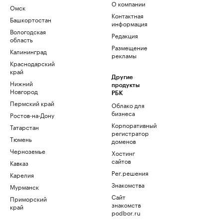
О компании
Омск
Контактная
Башкортостан
информация
Вологодская
Редакция
область
Размещение
Калининград
рекламы
Краснодарский
край
Другие
Нижний
продукты
Новгород
РБК
Пермский край
Облако для
бизнеса
Ростов-на-Дону
Корпоративный
Татарстан
регистратор
Тюмень
доменов
Черноземье
Хостинг
сайтов
Кавказ
Рег.решения
Карелия
Знакомства
Мурманск
Сайт
Приморский
знакомств
край
podbor.ru