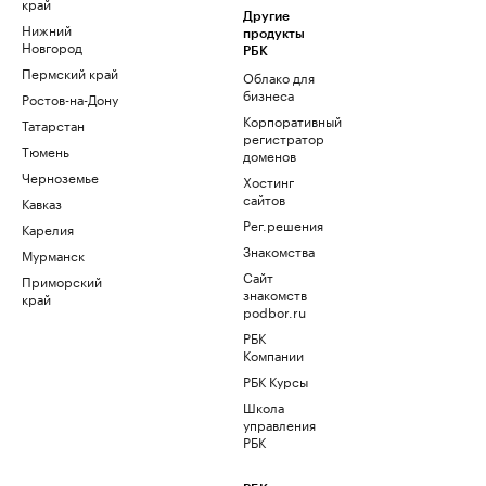
край
Другие
Нижний
продукты
Новгород
РБК
Пермский край
Облако для
бизнеса
Ростов-на-Дону
Корпоративный
Татарстан
регистратор
Тюмень
доменов
Черноземье
Хостинг
сайтов
Кавказ
Рег.решения
Карелия
Знакомства
Мурманск
Сайт
Приморский
знакомств
край
podbor.ru
РБК
Компании
РБК Курсы
Школа
управления
РБК