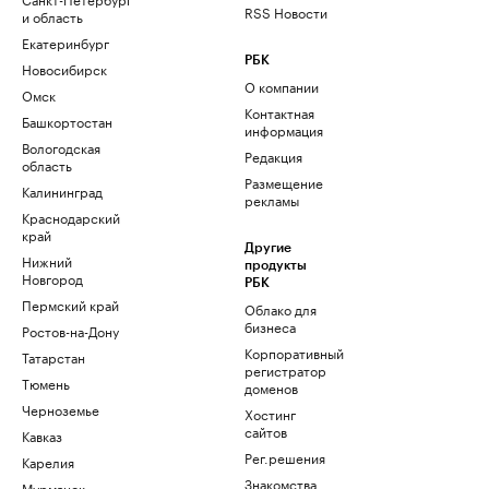
RSS Новости
и область
Екатеринбург
РБК
Новосибирск
О компании
Омск
Контактная
Башкортостан
информация
Вологодская
Редакция
область
Размещение
Калининград
рекламы
Краснодарский
край
Другие
Нижний
продукты
Новгород
РБК
Пермский край
Облако для
бизнеса
Ростов-на-Дону
Корпоративный
Татарстан
регистратор
Тюмень
доменов
Черноземье
Хостинг
сайтов
Кавказ
Рег.решения
Карелия
Знакомства
Мурманск