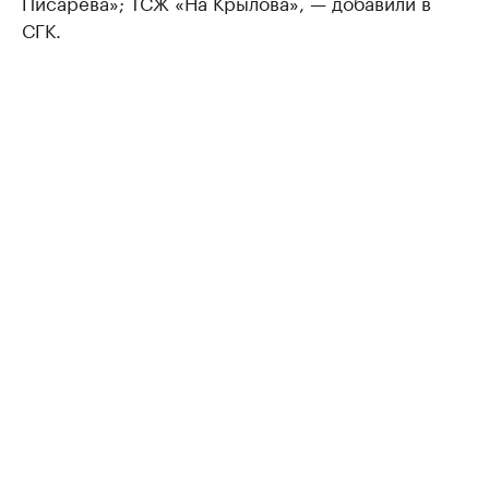
Писарева»; ТСЖ «На Крылова», — добавили в
СГК.