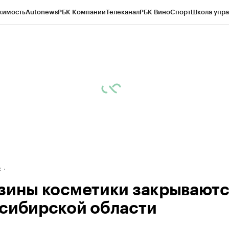
жимость
Autonews
РБК Компании
Телеканал
РБК Вино
Спорт
Школа упра
д
Стиль
Крипто
РБК Бизнес-среда
Дискуссионный клуб
Исследования
К
рагентов
Политика
Экономика
Бизнес
Технологии и медиа
Финансы
Рын
к
зины косметики закрываютс
сибирской области