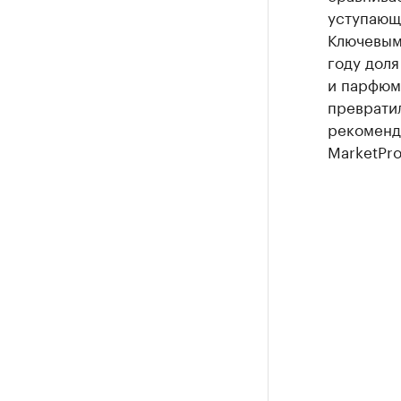
уступающ
Ключевым
году дол
и парфюм
превратил
рекоменда
MarketPr