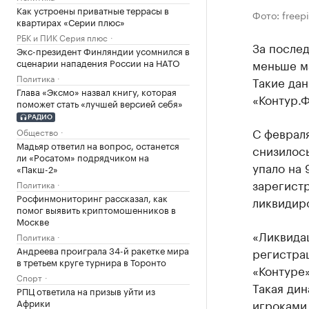
Как устроены приватные террасы в
Фото: freep
квартирах «Серии плюс»
РБК и ПИК Серия плюс
За послед
Экс-президент Финляндии усомнился в
сценарии нападения России на НАТО
меньше м
Политика
Такие да
Глава «Эксмо» назвал книгу, которая
«Контур.Ф
поможет стать «лучшей версией себя»
РАДИО
С феврал
Общество
Мадьяр ответил на вопрос, останется
снизилось
ли «Росатом» подрядчиком на
упало на 
«Пакш-2»
зарегист
Политика
Росфинмониторинг рассказал, как
ликвидир
помог выявить криптомошенников в
Москве
«Ликвидац
Политика
Андреева проиграла 34-й ракетке мира
регистрац
в третьем круге турнира в Торонто
«Контуре»
Спорт
Такая ди
РПЦ ответила на призыв уйти из
Африки
игроками 