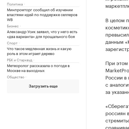
Политика
маркетпл
Минпромторг сообщил об изучении
властями идей по поддержке селлеров
В целом п
WB
Бизнес
косметик
Александр Усик заявил, что у него есть
превысило
«два варианта» для прощального боя
данным «К
Спорт
зарегист
Что такое медленная жизнь и какую
роль в этом играет дерево
РБК и Старквуд
При этом 
Метеоролог рассказала о погоде в
MarketPr
Москве на выходных
России в 
Общество
с аналог
Загрузить еще
за указа
«Сберегат
россиян в
стремитьс
сравнивае