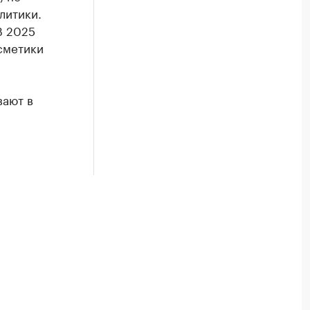
литики.
В 2025
сметики
вают в