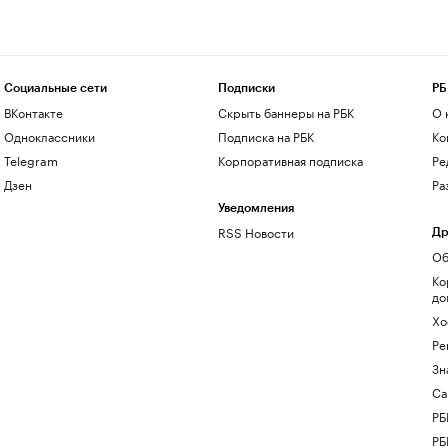
Социальные сети
Подписки
РБ
ВКонтакте
Скрыть баннеры на РБК
О 
Одноклассники
Подписка на РБК
Ко
Telegram
Корпоративная подписка
Ре
Дзен
Ра
Уведомления
RSS Новости
Др
Об
Ко
до
Хо
Ре
Зн
Са
РБ
РБ