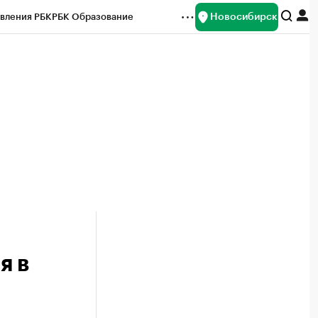
Новосибирск
вления РБК
РБК Образование
редитные рейтинги
Франшизы
Газета
ок наличной валюты
я в