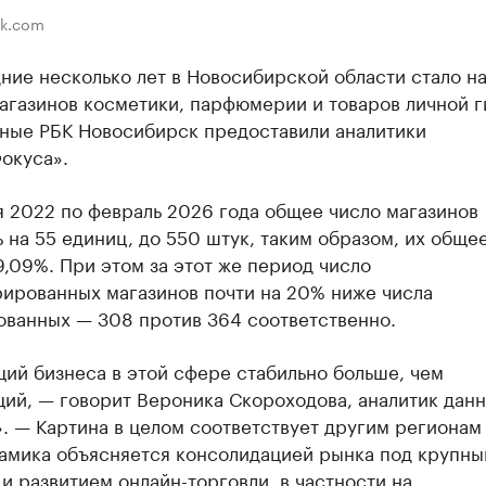
ik.com
ние несколько лет в Новосибирской области стало н
агазинов косметики, парфюмерии и товаров личной г
нные РБК Новосибирск предоставили аналитики
окуса».
я 2022 по февраль 2026 года общее число магазинов
 на 55 единиц, до 550 штук, таким образом, их обще
9,09%. При этом за этот же период число
рированных магазинов почти на 20% ниже числа
ованных — 308 против 364 соответственно.
ий бизнеса в этой сфере стабильно больше, чем
ий, — говорит Вероника Скороходова, аналитик данн
. — Картина в целом соответствует другим регионам
намика объясняется консолидацией рынка под крупн
и развитием онлайн-торговли, в частности на