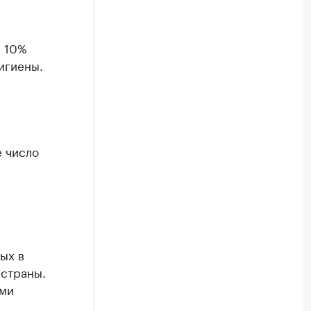
а 10%
игиены.
е число
ых в
 страны.
ыми