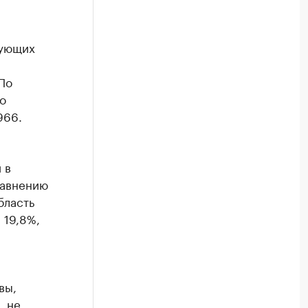
гующих
По
о
966.
 в
равнению
бласть
 19,8%,
вы,
, не