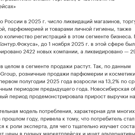
ейсах»
о России в 2025 г. число ликвидаций магазинов, тор
ой, парфюмерией и товарами личной гигиены, также
 количество регистраций в этом сегменте бизнеса. 
онтур.Фокуса», до 1 ноября 2025 г. в этой сфере был
рировано 2422 новых компании, а ликвидировано — 2
в целом в сегменте продажи растут. Так, по данным
oGroup, розничные продажи парфюмерии и косметики
первом полугодии 2025 года возросли на 13,2% по с
ичным периодом предыдущего года. Новосибирская о
нный период продемонстрировала прирост выручки на
ельная модель потребления, характерная для многих
 прошлом году, привела к тому, что потребитель стал
я к роли эксперта, для чего тщательно изучает соста
т цены в разных маркетплейсах и ищет альтернативы