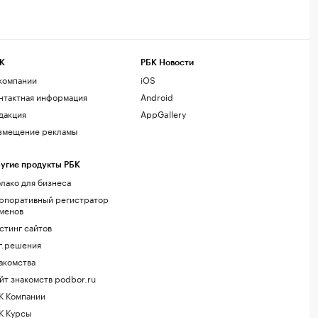
К
РБК Новости
компании
iOS
нтактная информация
Android
дакция
AppGallery
змещение рекламы
угие продукты РБК
лако для бизнеса
рпоративный регистратор
менов
стинг сайтов
г.решения
акомства
йт знакомств podbor.ru
К Компании
К Курсы