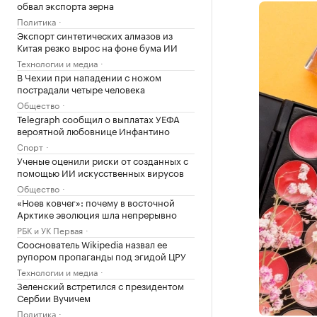
обвал экспорта зерна
Политика
Экспорт синтетических алмазов из
Китая резко вырос на фоне бума ИИ
Технологии и медиа
В Чехии при нападении с ножом
пострадали четыре человека
Общество
Telegraph сообщил о выплатах УЕФА
вероятной любовнице Инфантино
Спорт
Ученые оценили риски от созданных с
помощью ИИ искусственных вирусов
Общество
«Ноев ковчег»: почему в восточной
Арктике эволюция шла непрерывно
РБК и УК Первая
Сооснователь Wikipedia назвал ее
рупором пропаганды под эгидой ЦРУ
Технологии и медиа
Зеленский встретился с президентом
Сербии Вучичем
Политика