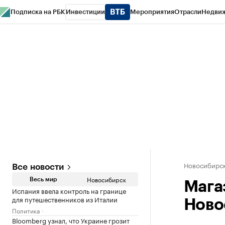
Подписка на РБК
Инвестиции
Мероприятия
Отрасли
Недви
РБК Курсы
РБК Life
Тренды
Визионеры
Национальные проекты
Горо
Спецпроекты СПб
Конференции СПб
Спецпроекты
Проверка конт
Новосибирс
Все новости
Новосибирск
Весь мир
Мага
Испания ввела контроль на границе
для путешественников из Италии
Ново
Политика
Bloomberg узнал, что Украине грозит