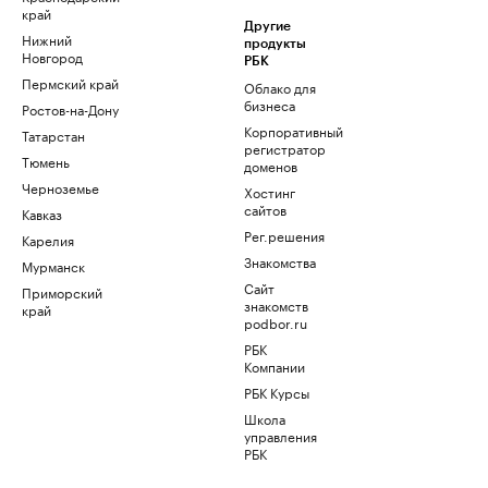
край
Другие
Нижний
продукты
Новгород
РБК
Пермский край
Облако для
бизнеса
Ростов-на-Дону
Корпоративный
Татарстан
регистратор
Тюмень
доменов
Черноземье
Хостинг
сайтов
Кавказ
Рег.решения
Карелия
Знакомства
Мурманск
Сайт
Приморский
знакомств
край
podbor.ru
РБК
Компании
РБК Курсы
Школа
управления
РБК