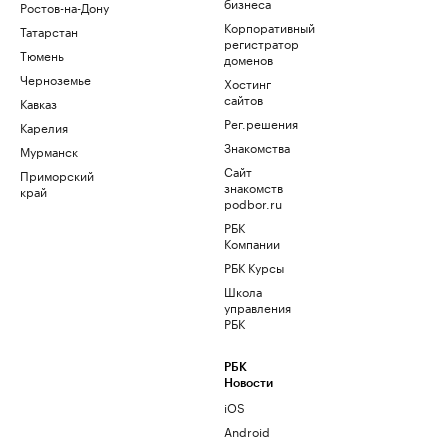
бизнеса
Ростов-на-Дону
Корпоративный
Татарстан
регистратор
Тюмень
доменов
Черноземье
Хостинг
сайтов
Кавказ
Рег.решения
Карелия
Знакомства
Мурманск
Сайт
Приморский
знакомств
край
podbor.ru
РБК
Компании
РБК Курсы
Школа
управления
РБК
РБК
Новости
iOS
Android