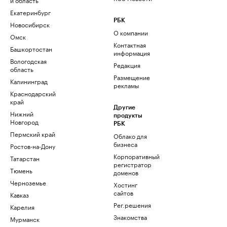
Екатеринбург
РБК
Новосибирск
О компании
Омск
Контактная
Башкортостан
информация
Вологодская
Редакция
область
Размещение
Калининград
рекламы
Краснодарский
край
Другие
Нижний
продукты
Новгород
РБК
Пермский край
Облако для
бизнеса
Ростов-на-Дону
Корпоративный
Татарстан
регистратор
Тюмень
доменов
Черноземье
Хостинг
сайтов
Кавказ
Рег.решения
Карелия
Знакомства
Мурманск