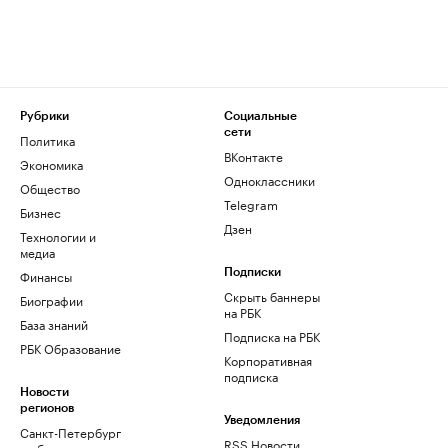
Рубрики
Социальные
сети
Политика
ВКонтакте
Экономика
Одноклассники
Общество
Telegram
Бизнес
Дзен
Технологии и
медиа
Финансы
Подписки
Скрыть баннеры
Биографии
на РБК
База знаний
Подписка на РБК
РБК Образование
Корпоративная
подписка
Новости
регионов
Уведомления
Санкт-Петербург
RSS Новости
и область