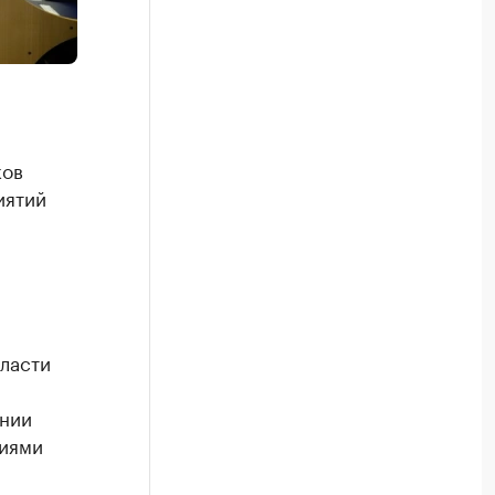
ков
иятий
ласти
ении
циями