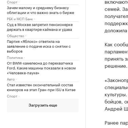
включают
Спорт
Зачем малому и среднему бизнесу
семей. З
облигации и что важно знать о бирже
получател
РБК и МСП Банк
поддержк
Суд в Москве запретил пенсионерке
держать в квартире каймана и удава
доложила
Общество
Партия «Яблоко» ответила на
Как сооб
заявление о подаче иска о снятии с
парламен
выборов
Политика
принять з
От BWM-хамелеона до перехватчика
решение.
Ford. Какие машины показали в новом
«Человеке-пауке»
«Законоп
Авто
Стал известен окончательный состав
специаль
юниоров на этап Гран-при ISU в Китае
культуры.
Спорт
бойцов, о
Загрузить еще
Андрей Ш
Ранее па