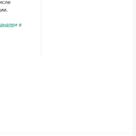
исле
ии.
анале
и в