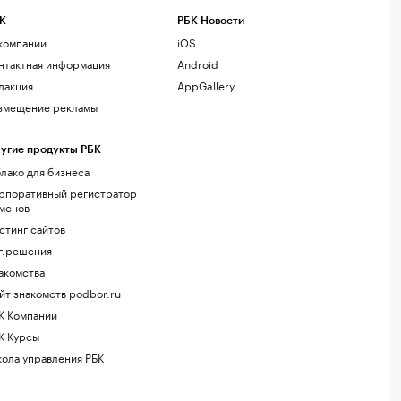
К
РБК Новости
компании
iOS
нтактная информация
Android
дакция
AppGallery
змещение рекламы
угие продукты РБК
лако для бизнеса
рпоративный регистратор
менов
стинг сайтов
г.решения
акомства
йт знакомств podbor.ru
К Компании
К Курсы
ола управления РБК