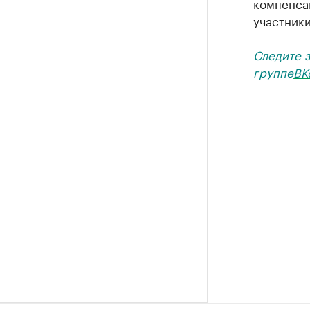
компенсац
участник
Следите 
группе
ВК