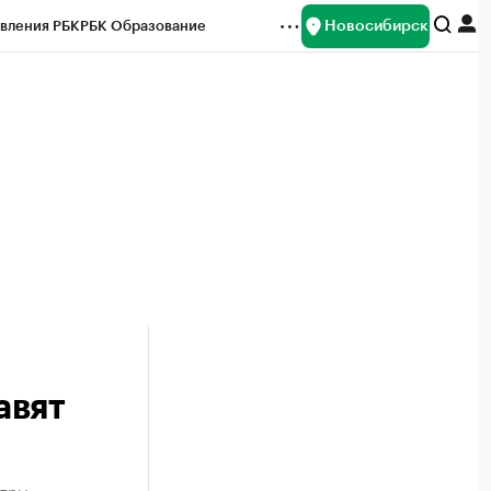
Новосибирск
вления РБК
РБК Образование
редитные рейтинги
Франшизы
Газета
ок наличной валюты
авят
атры