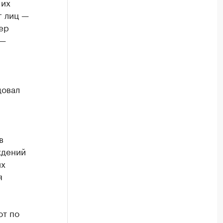
 их
г лиц —
ер
 —
довал
в
ждений
их
я
от по