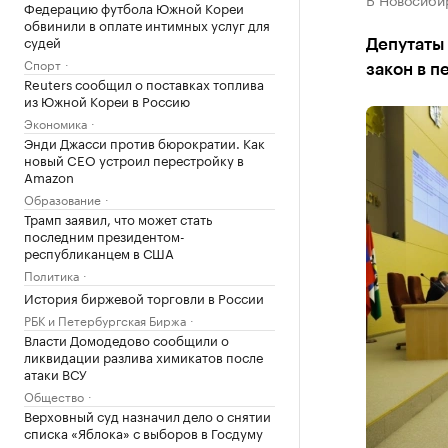
Федерацию футбола Южной Кореи
обвинили в оплате интимных услуг для
судей
Депутаты
Спорт
закон в п
Reuters сообщил о поставках топлива
из Южной Кореи в Россию
Экономика
Энди Джасси против бюрократии. Как
новый CEO устроил перестройку в
Amazon
Образование
Трамп заявил, что может стать
последним президентом-
республиканцем в США
Политика
История биржевой торговли в России
РБК и Петербургская Биржа
Власти Домодедово сообщили о
ликвидации разлива химикатов после
атаки ВСУ
Общество
Верховный суд назначил дело о снятии
списка «Яблока» с выборов в Госдуму