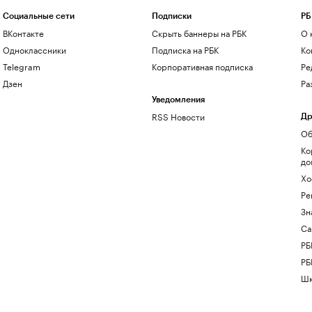
Социальные сети
Подписки
РБ
ВКонтакте
Скрыть баннеры на РБК
О 
Одноклассники
Подписка на РБК
Ко
Telegram
Корпоративная подписка
Ре
Дзен
Ра
Уведомления
RSS Новости
Др
Об
Ко
до
Хо
Ре
Зн
Са
РБ
РБ
Шк