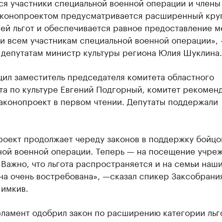
ся участники специальной военной операции и члены
аконопроектом предусматривается расширенный кру
ей льгот и обеспечивается равное предоставление м
и всем участникам специальной военной операции»,
 депутатам министр культуры региона Юлия Шуклина.
щил заместитель председателя комитета областного
та по культуре Евгений Подгорный, комитет рекомен
аконопроект в первом чтении. Депутаты поддержали
роект продолжает череду законов в поддержку бойцо
ной военной операции. Теперь — на посещение учре
 Важно, что льгота распространяется и на семьи наш
на очень востребована», —сказал спикер Заксобрани
имкив.
рламент одобрил закон по расширению категории льг