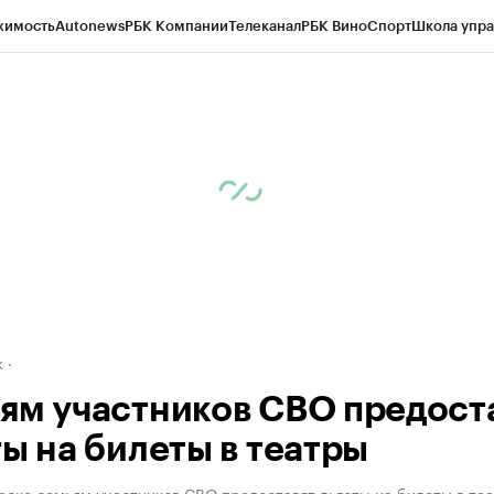
жимость
Autonews
РБК Компании
Телеканал
РБК Вино
Спорт
Школа упра
д
Стиль
Крипто
РБК Бизнес-среда
Дискуссионный клуб
Исследования
К
рагентов
Политика
Экономика
Бизнес
Технологии и медиа
Финансы
Рын
к
ям участников СВО предост
ты на билеты в театры
рске семьям участников СВО предоставят льготы на билеты в те