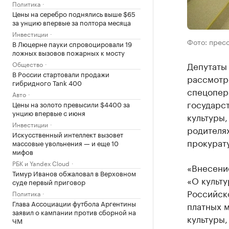
Политика
Цены на серебро поднялись выше $65
за унцию впервые за полтора месяца
Инвестиции
Фото: прес
В Люцерне пауки спровоцировали 19
ложных вызовов пожарных к мосту
Общество
Депутаты
В России стартовали продажи
рассмотр
гибридного Tank 400
спецопер
Авто
государст
Цены на золото превысили $4400 за
унцию впервые с июня
культуры,
Инвестиции
родителя
Искусственный интеллект вызовет
прокурат
массовые увольнения — и еще 10
мифов
РБК и Yandex Cloud
«Внесение
Тимур Иванов обжаловал в Верховном
«О культу
суде первый приговор
Российск
Политика
Глава Ассоциации футбола Аргентины
платных 
заявил о кампании против сборной на
культуры
ЧМ