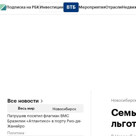
Подписка на РБК
Инвестиции
Мероприятия
Отрасли
Недви
РБК Курсы
РБК Life
Тренды
Визионеры
Национальные проекты
Горо
Спецпроекты СПб
Конференции СПб
Спецпроекты
Проверка конт
Новосибирс
Все новости
Новосибирск
Весь мир
Семь
Патрушев посетил флагман ВМС
Бразилии «Атлантико» в порту Рио-де-
льго
Жанейро
Политика
В Новосиби