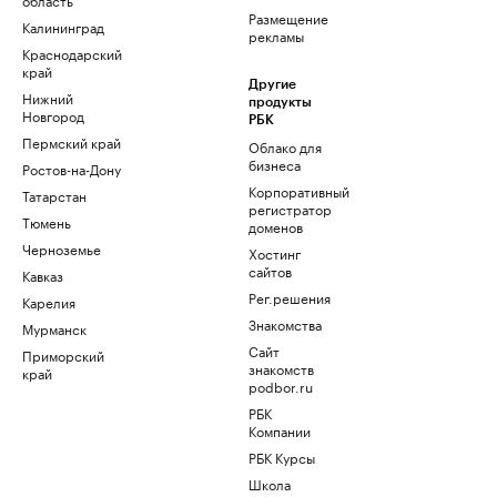
Размещение
Калининград
рекламы
Краснодарский
край
Другие
Нижний
продукты
Новгород
РБК
Пермский край
Облако для
бизнеса
Ростов-на-Дону
Корпоративный
Татарстан
регистратор
Тюмень
доменов
Черноземье
Хостинг
сайтов
Кавказ
Рег.решения
Карелия
Знакомства
Мурманск
Сайт
Приморский
знакомств
край
podbor.ru
РБК
Компании
РБК Курсы
Школа