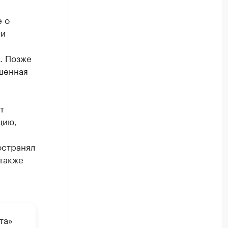
 о
ии
. Позже
ршенная
т
цию,
остранял
также
та»