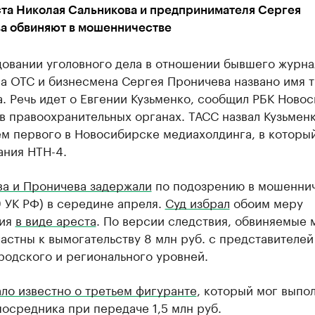
та Николая Сальникова и предпринимателя Сергея
а обвиняют в мошенничестве
довании уголовного дела в отношении бывшего журна
а ОТС и бизнесмена Сергея Проничева названо имя т
. Речь идет о Евгении Кузьменко, сообщил РБК Ново
в правоохранительных органах. ТАСС назвал Кузьмен
ем первого в Новосибирске медиахолдинга, в которы
ания НТН-4.
ва и Проничева задержали
по подозрению в мошенни
59 УК РФ) в середине апреля.
Суд избрал
обоим меру
ния
в виде ареста
. По версии следствия, обвиняемые 
астны к вымогательству 8 млн руб. с представителей
родского и регионального уровней.
ало известно о третьем фигуранте
, который мог выпо
осредника при передаче 1,5 млн руб.