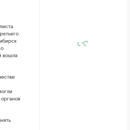
листа
ретьего
сибирск
ко
й вошла
честве
могли
 органов
лнять