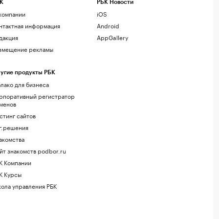
К
РБК Новости
компании
iOS
нтактная информация
Android
дакция
AppGallery
змещение рекламы
угие продукты РБК
лако для бизнеса
рпоративный регистратор
менов
стинг сайтов
г.решения
акомства
йт знакомств podbor.ru
К Компании
К Курсы
ола управления РБК