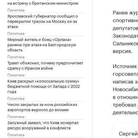
на встречу с британским министром
Политика
Ранее жу
Ярославский губернатор сообщил о
спортивн
перекрытии трассы на Москву из-за
атаки
депутатов
Политика
Законодат
Мирный житель и боец «Орлана»
Сальников
ранены при атаке на Белгородскую
область
версия.
Политика
Трамп объяснил, почему предпочитает
Источник 
сделку с Ираном войне
горсовет
Политика
написав з
Киев раскрыл «колоссальную сумму»
бюджетной помощи от Запада с 2022
Новосибир
года
в отношен
Политика
требовал
Число закрытых за ночь российских
аэропортов выросло до восьми
деятельно
Политика
Залужный заявил, что Киев исчерпал
ресурс вооружений в конфликте
Сергей
Политика