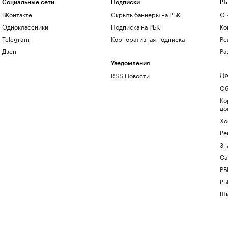
Социальные сети
Подписки
РБ
ВКонтакте
Скрыть баннеры на РБК
О 
Одноклассники
Подписка на РБК
Ко
Telegram
Корпоративная подписка
Ре
Дзен
Ра
Уведомления
RSS Новости
Др
Об
Ко
до
Хо
Ре
Зн
Са
РБ
РБ
Шк