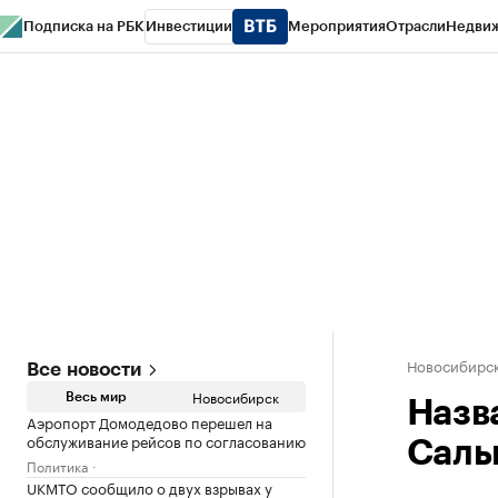
Подписка на РБК
Инвестиции
Мероприятия
Отрасли
Недви
РБК Курсы
РБК Life
Тренды
Визионеры
Национальные проекты
Горо
Спецпроекты СПб
Конференции СПб
Спецпроекты
Проверка конт
Новосибирс
Все новости
Новосибирск
Весь мир
Назв
Аэропорт Домодедово перешел на
обслуживание рейсов по согласованию
Саль
Политика
UKMTO сообщило о двух взрывах у