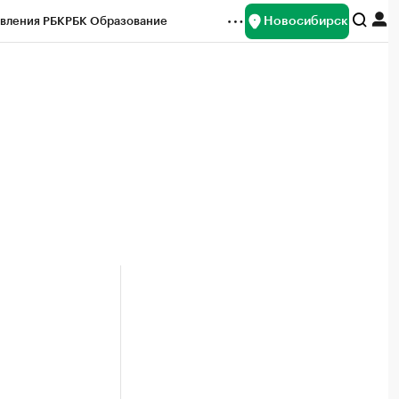
Новосибирск
вления РБК
РБК Образование
редитные рейтинги
Франшизы
Газета
ок наличной валюты