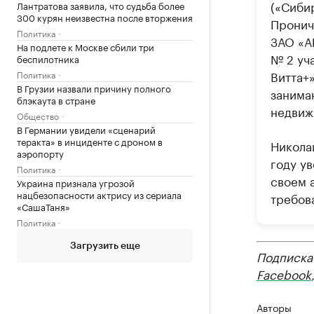
(«Сибир
Лантратова заявила, что судьба более
300 курян неизвестна после вторжения
Пронич
Политика
ЗАО «А
На подлете к Москве сбили три
№ 2 уча
беспилотника
Витта+
Политика
В Грузии назвали причину полного
занима
блэкаута в стране
недвиж
Общество
В Германии увидели «сценарий
теракта» в инциденте с дроном в
Никола
аэропорту
году ув
Политика
своем 
Украина признала угрозой
нацбезопасности актрису из сериала
требов
«СашаТаня»
Политика
Загрузить еще
Подписка
Facebook
Авторы