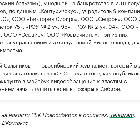
ский бальзам»), ушедшей на банкротство в 2011 году
ев, по данным «Контур.Фокус», учредитель 9 компани
БС», ООО «Виктория Сибирь», ООО «Сепрон», ООО 
сток 75», «РЭУ № 2 уч. 95», «РЭУ № 2 уч. 94», ООО «
», ООО «Сервис», ООО «Коврочисты». Три из них
ются управлением и эксплуатацией жилого фонда, дв
имостью.
й Сальников — новосибирский журналист, который в 
олился с телеканала «ОТС» после того, как опубликов
аккаунте в Фейсбук видеообращение к властям с
анием начать тушить лесные пожары в Сибири.
 на новости РБК Новосибирск в соцсетях:
Telegram
,
,
ВКонтакте