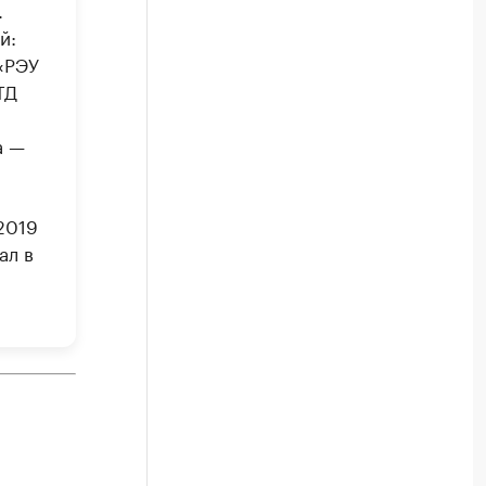
.
й:
«РЭУ
ТД
а —
2019
ал в