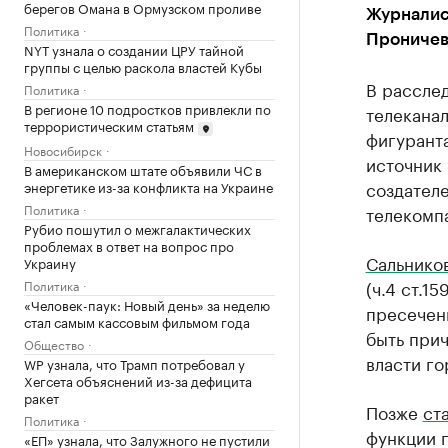
берегов Омана в Ормузском проливе
Журналис
Политика
Проничев
NYT узнала о создании ЦРУ тайной
группы с целью раскола властей Кубы
В рассле
Политика
В регионе 10 подростков привлекли по
телеканал
террористическим статьям
фигуранта
Новосибирск
источник 
В американском штате объявили ЧС в
создател
энергетике из-за конфликта на Украине
Политика
телекомп
Рубио пошутил о межгалактических
проблемах в ответ на вопрос про
Сальнико
Украину
(ч.4 ст.1
Политика
«Человек-паук: Новый день» за неделю
пресече
стал самым кассовым фильмом года
быть прич
Общество
власти го
WP узнала, что Трамп потребовал у
Хегсета объяснений из-за дефицита
ракет
Позже
ст
Политика
функции п
«ЕП» узнала, что Залужного не пустили