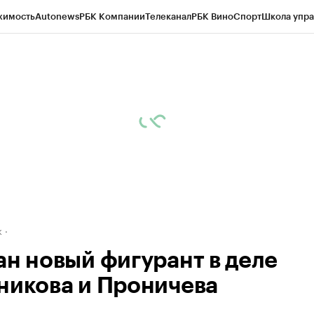
жимость
Autonews
РБК Компании
Телеканал
РБК Вино
Спорт
Школа упра
д
Стиль
Крипто
РБК Бизнес-среда
Дискуссионный клуб
Исследования
К
рагентов
Политика
Экономика
Бизнес
Технологии и медиа
Финансы
Рын
к
ан новый фигурант в деле
никова и Проничева