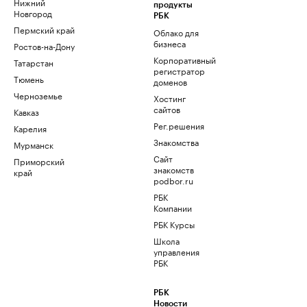
Нижний
продукты
Новгород
РБК
Пермский край
Облако для
бизнеса
Ростов-на-Дону
Корпоративный
Татарстан
регистратор
Тюмень
доменов
Черноземье
Хостинг
сайтов
Кавказ
Рег.решения
Карелия
Знакомства
Мурманск
Сайт
Приморский
знакомств
край
podbor.ru
РБК
Компании
РБК Курсы
Школа
управления
РБК
РБК
Новости