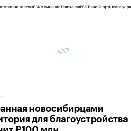
жимость
Autonews
РБК Компании
Телеканал
РБК Вино
Спорт
Школа упра
д
Стиль
Крипто
РБК Бизнес-среда
Дискуссионный клуб
Исследования
К
рагентов
Политика
Экономика
Бизнес
Технологии и медиа
Финансы
Рын
к
анная новосибирцами
итория для благоустройства
чит ₽100 млн