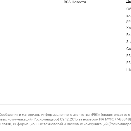
RSS Новости
Др
Об
Ко
до
Хо
Ре
Зн
Са
РБ
РБ
Шк
ения и материалы информационного агентства «РБК» (свидетельство о 
овых коммуникаций (Роскомнадзор) 09.12.2015 за номером ИА №ФС77-63848) 
 связи, информационных технологий и массовых коммуникаций (Роскомнадз