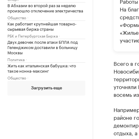
Работы 
В Абхазии во второй раз за неделю
На бла
произошло отключение электричества
средст
Общество
Как работает крупнейшая товарно-
«Форми
сырьевая биржа страны
«Жилье
РБК и Петербургская Биржа
участие
Двух девочек после атаки БПЛА под
Геленджиком доставили в больницу
Москвы
Политика
Всего в г
Жить как итальянская бабушка: что
Новосибир
такое нонна-максинг
Общество
территор
уточняли 
Загрузить еще
восемь из
Например,
районе го
демонтиро
отдыха, а