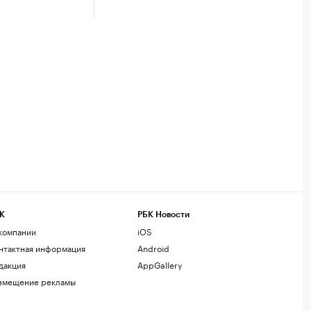
К
РБК Новости
компании
iOS
нтактная информация
Android
дакция
AppGallery
змещение рекламы