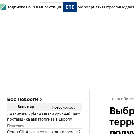
Подписка на РБК
Инвестиции
Мероприятия
Отрасли
Недви
РБК Курсы
РБК Life
Тренды
Визионеры
Национальные проекты
Горо
Спецпроекты СПб
Конференции СПб
Спецпроекты
Проверка конт
Новосибирс
Все новости
Новосибирск
Весь мир
Выбр
Аналитики Kpler назвали крупнейшего
поставщика авиатоплива в Европу
терр
Политика
Сенат США согласовал краткосрочный
полу