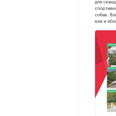
для сканд
спортивна
собак. Вз
ели и ябл