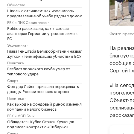
Общество
Школы с отличием: как изменилось
представление об учебе рядом с домом
РБК и ПИК Серия плюс
Politico рассказало, как «газовая
авантюра» Германии угрожает зиме в
Фото: прес
ЕС
Экономика
На реализ
Глава Генштаба Великобритании назвал
благоустр
жуткой «геймификацию убийств» в ВСУ
сообщил 
Политика
Регбист японского клуба умер от
Сергей Гл
теплового удара
Спорт
«На сегод
Фон дер Ляйен призвала перекрывать
доходы России «со всех сторон»
проголос
Политика
Объект-по
Как выход на фондовый рынок изменил
реализац
компании малого бизнеса
рассказал
РБК и МСП Банк
Обладатель Кубка Стэнли Кузнецов
подписал контракт с «Сибирью»
Спорт