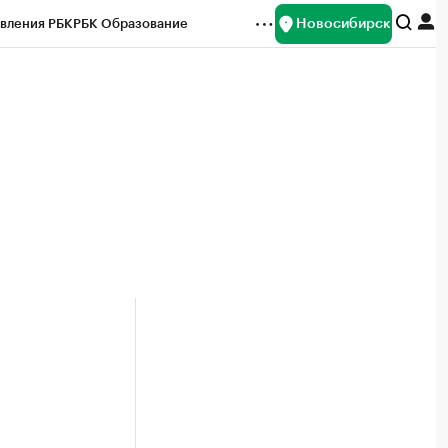
Новосибирск
вления РБК
РБК Образование
редитные рейтинги
Франшизы
Газета
ок наличной валюты