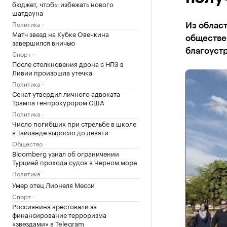
бюджет, чтобы избежать нового
шатдауна
Политика
Из област
Матч звезд на Кубке Овечкина
обществен
завершился вничью
благоуст
Спорт
После столкновения дрона с НПЗ в
Ливии произошла утечка
Политика
Сенат утвердил личного адвоката
Трампа генпрокурором США
Политика
Число погибших при стрельбе в школе
в Таиланде выросло до девяти
Общество
Bloomberg узнал об ограничении
Турцией прохода судов в Черном море
Политика
Умер отец Лионеля Месси
Спорт
Россиянина арестовали за
финансирование терроризма
«звездами» в Telegram