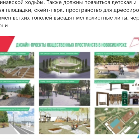
инавской ходьбы. Также должны появиться детская и
я площадки, скейт-парк, пространство для дрессир
амен ветхих тополей высадят мелколистные липы, че
они.