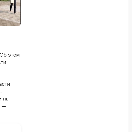
 Об этом
сти
асти
.
й на
, —