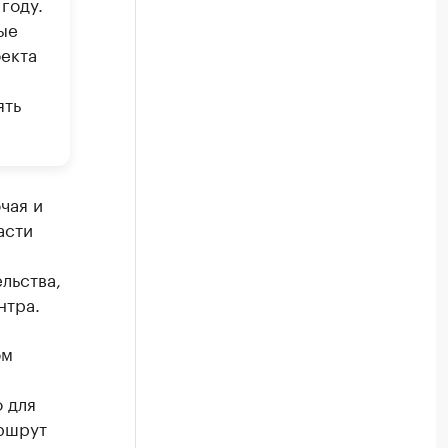
году.
ые
оекта
ять
чая и
асти
льства,
нтра.
ом
 для
аршрут