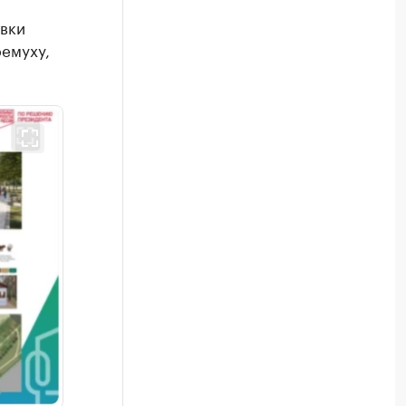
овки
ремуху,