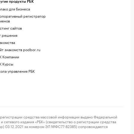
угие продукты РБК
лако для бизнеса
рпоративный регистратор
менов
стинг сайтов
г.решения
акомства
йт знакомств podbor.ru
К Компании
К Курсы
ола управления РБК
регистрации средства массовой информации выдано Федеральной
и сетевого издания «РБК» (свидетельство о регистрации средства
ор) 03.12.2021 за номером ЭЛ №ФС77-82385) сопровождаются