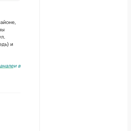
айоне,
вы
л.
дь) и
анале
и в