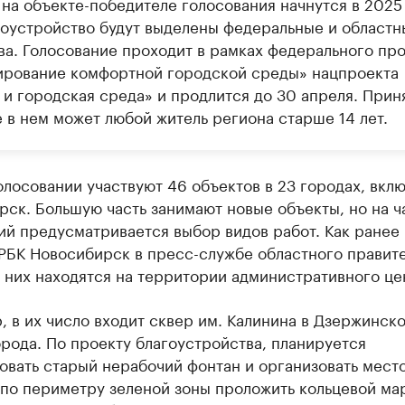
на объекте-победителе голосования начнутся в 2025 
гоустройство будут выделены федеральные и областн
ва. Голосование проходит в рамках федерального пр
рование комфортной городской среды» нацпроекта
 и городская среда» и продлится до 30 апреля. Прин
 в нем может любой житель региона старше 14 лет.
олосовании участвуют 46 объектов в 23 городах, вклю
ск. Большую часть занимают новые объекты, но на ч
ий предусматривается выбор видов работ. Как ранее
РБК Новосибирск в пресс-службе областного правите
 них находятся на территории административного це
 в их число входит сквер им. Калинина в Дзержинск
рода. По проекту благоустройства, планируется
вать старый нерабочий фонтан и организовать место
 по периметру зеленой зоны проложить кольцевой м