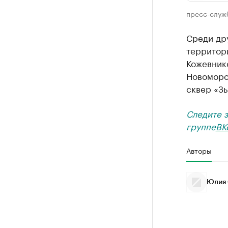
пресс-служ
Среди дру
территори
Кожевник
Новоморск
сквер «Зы
Следите 
группе
ВК
Авторы
Юлия 