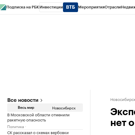
Подписка на РБК
Инвестиции
Мероприятия
Отрасли
Недви
РБК Курсы
РБК Life
Тренды
Визионеры
Национальные проекты
Горо
Спецпроекты СПб
Конференции СПб
Спецпроекты
Проверка конт
Новосибирс
Все новости
Новосибирск
Весь мир
Эксп
В Московской области отменили
ракетную опасность
нет 
Политика
СК рассказал о схемах вербовки