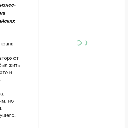
изнес-
на
ийских
страна
вторяют
был жить
это и
.
а.
ым, но
.
ущего.