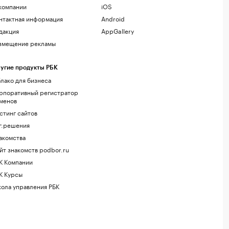
компании
iOS
нтактная информация
Android
дакция
AppGallery
змещение рекламы
угие продукты РБК
лако для бизнеса
рпоративный регистратор
менов
стинг сайтов
г.решения
акомства
йт знакомств podbor.ru
К Компании
К Курсы
ола управления РБК