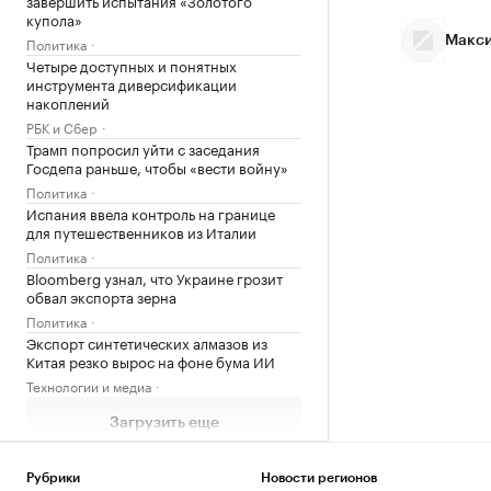
завершить испытания «Золотого
купола»
Макси
Политика
Четыре доступных и понятных
инструмента диверсификации
накоплений
РБК и Сбер
Трамп попросил уйти с заседания
Госдепа раньше, чтобы «вести войну»
Политика
Испания ввела контроль на границе
для путешественников из Италии
Политика
Bloomberg узнал, что Украине грозит
обвал экспорта зерна
Политика
Экспорт синтетических алмазов из
Китая резко вырос на фоне бума ИИ
Технологии и медиа
Загрузить еще
Рубрики
Новости регионов