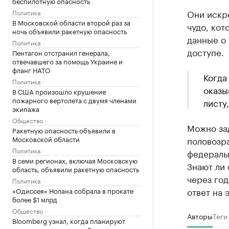
беспилотную опасность
Они искре
Политика
В Московской области второй раз за
чудо, кот
ночь объявили ракетную опасность
данные о 
Политика
доступе.
Пентагон отстранил генерала,
отвечавшего за помощь Украине и
фланг НАТО
Когда
Политика
оказы
В США произошло крушение
пожарного вертолета с двумя членами
листу
экипажа
Общество
Можно зад
Ракетную опасность объявили в
половозра
Московской области
Политика
федеральн
В семи регионах, включая Московскую
Знают ли 
область, объявили ракетную опасность
через год
Политика
ответ на 
«Одиссея» Нолана собрала в прокате
более $1 млрд
Общество
Авторы
Теги
Bloomberg узнал, когда планируют