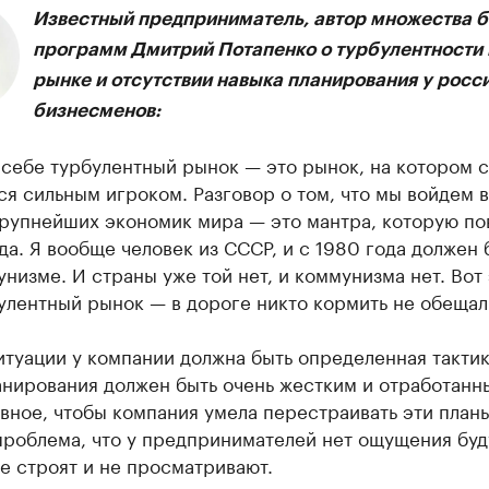
Известный предприниматель, автор множества б
программ Дмитрий Потапенко о турбулентности 
рынке и отсутствии навыка планирования у росс
бизнесменов:
себе турбулентный рынок — это рынок, на котором 
ся сильным игроком. Разговор о том, что мы войдем в
крупнейших экономик мира — это мантра, которую по
да. Я вообще человек из СССР, и с 1980 года должен 
низме. И страны уже той нет, и коммунизма нет. Вот 
улентный рынок — в дороге никто кормить не обещал
итуации у компании должна быть определенная тактик
анирования должен быть очень жестким и отработанн
вное, чтобы компания умела перестраивать эти планы
проблема, что у предпринимателей нет ощущения буд
е строят и не просматривают.