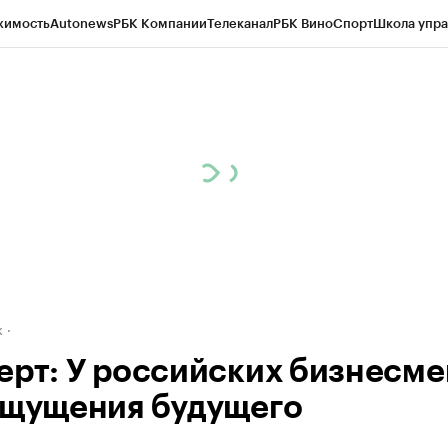
жимость
Autonews
РБК Компании
Телеканал
РБК Вино
Спорт
Школа упра
д
Стиль
Крипто
РБК Бизнес-среда
Дискуссионный клуб
Исследования
К
рагентов
Политика
Экономика
Бизнес
Технологии и медиа
Финансы
Рын
к
ерт: У российских бизнесме
ощущения будущего