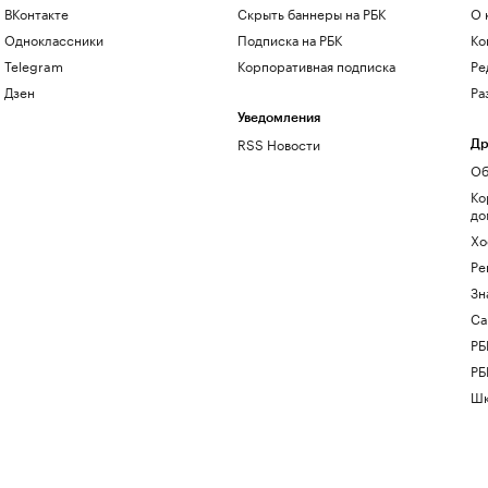
ВКонтакте
Скрыть баннеры на РБК
О 
Одноклассники
Подписка на РБК
Ко
Telegram
Корпоративная подписка
Ре
Дзен
Ра
Уведомления
RSS Новости
Др
Об
Ко
до
Хо
Ре
Зн
Са
РБ
РБ
Шк