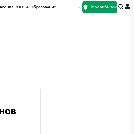
Новосибирск
вления РБК
РБК Образование
редитные рейтинги
Франшизы
Газета
ок наличной валюты
нов