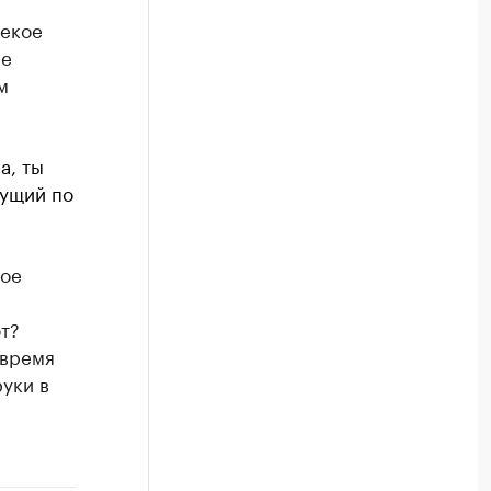
некое
се
м
а, ты
зущий по
кое
т?
 время
уки в