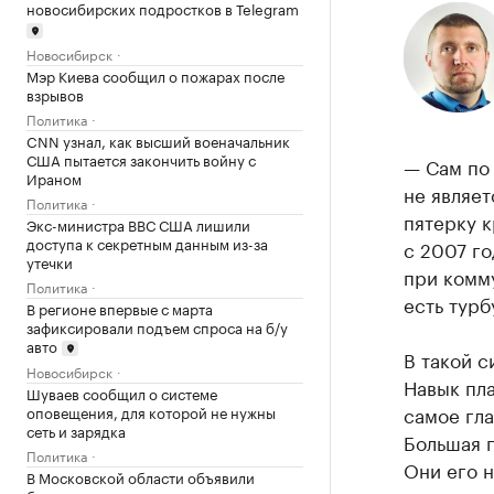
новосибирских подростков в Telegram
Новосибирск
Мэр Киева сообщил о пожарах после
взрывов
Политика
CNN узнал, как высший военачальник
США пытается закончить войну с
— Сам по 
Ираном
не являет
Политика
пятерку 
Экс-министра ВВС США лишили
доступа к секретным данным из-за
с 2007 го
утечки
при комму
Политика
есть турб
В регионе впервые с марта
зафиксировали подъем спроса на б/у
авто
В такой с
Новосибирск
Навык пл
Шуваев сообщил о системе
самое гла
оповещения, для которой не нужны
сеть и зарядка
Большая 
Политика
Они его н
В Московской области объявили