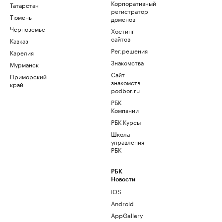
Корпоративный
Татарстан
регистратор
Тюмень
доменов
Черноземье
Хостинг
сайтов
Кавказ
Рег.решения
Карелия
Знакомства
Мурманск
Сайт
Приморский
знакомств
край
podbor.ru
РБК
Компании
РБК Курсы
Школа
управления
РБК
РБК
Новости
iOS
Android
AppGallery