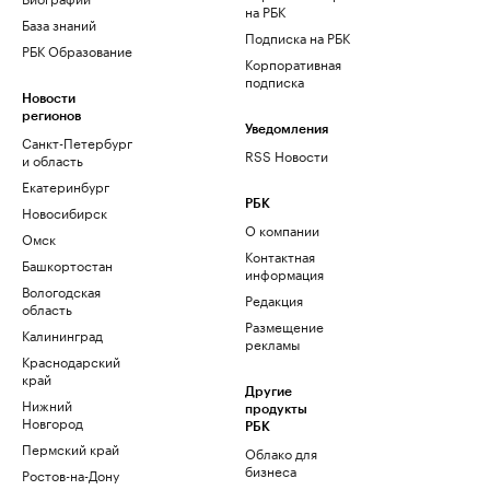
на РБК
База знаний
Подписка на РБК
РБК Образование
Корпоративная
подписка
Новости
регионов
Уведомления
Санкт-Петербург
RSS Новости
и область
Екатеринбург
РБК
Новосибирск
О компании
Омск
Контактная
Башкортостан
информация
Вологодская
Редакция
область
Размещение
Калининград
рекламы
Краснодарский
край
Другие
Нижний
продукты
Новгород
РБК
Пермский край
Облако для
бизнеса
Ростов-на-Дону