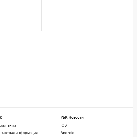
К
РБК Новости
компании
iOS
нтактная информация
Android