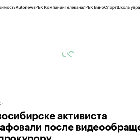
жимость
Autonews
РБК Компании
Телеканал
РБК Вино
Спорт
Школа упра
д
Стиль
Крипто
РБК Бизнес-среда
Дискуссионный клуб
Исследования
К
рагентов
Политика
Экономика
Бизнес
Технологии и медиа
Финансы
Рын
к
восибирске активиста
афовали после видеообращ
нпрокурору