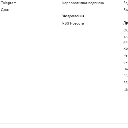
Telegram
Корпоративная подписка
Ре
Дзен
Ра
Уведомления
RSS Новости
Др
Об
Ко
до
Хо
Ре
Зн
Са
РБ
РБ
Шк