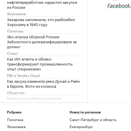
нефтепереработчик нарастил закупки
Facebook
из России
Экономика
Захарова напомнила, кто разбомбил
Хиросиму в 1945 году
Политика
Экс-игрока сборной России
Заболотного дисквалифицировали за
допинг
Спорт
Как ИИ-агенты и облако
трансформируют промышленность:
опыт «Норникеля»
РБК и Yandex Cloud
Как засуха изменила реки Дунай и Рейн
в Европе. Фото из космоса
Общество
Более тысячи беспилотников
уничтожили за сутки российские
военные
Рубрики
Новости регионов
Политика
Политика
Санкт-Петербург и область
Россия обогнала три страны Евросоюза
по средней зарплате с учетом цен
Экономика
Екатеринбург