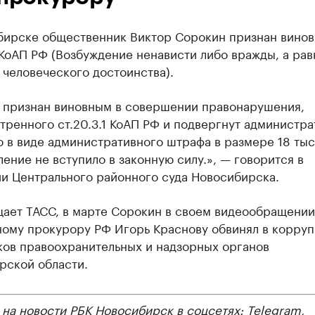
бирске общественник Виктор Сорокин признан вино
1 КоАП РФ (Возбуждение ненависти либо вражды, а рав
человеческого достоинства).
 признан виновным в совершении правонарушения,
тренного ст.20.3.1 КоАП РФ и подвергнут администр
 в виде административного штрафа в размере 18 тыс.
ение не вступило в законную силу.», — говорится в
и Центрального районного суда Новосибирска.
щает ТАСС, в марте Сорокин в своем видеообращении
ному прокурору РФ Игорь Краснову обвинял в корру
ков правоохранительных и надзорных органов
рской области.
 на новости РБК Новосибирск в соцсетях:
Telegram
,