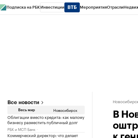
Подписка на РБК
Инвестиции
Мероприятия
Отрасли
Недви
РБК Курсы
РБК Life
Тренды
Визионеры
Национальные проекты
Горо
Спецпроекты СПб
Конференции СПб
Спецпроекты
Проверка конт
Новосибирс
Все новости
Новосибирск
Весь мир
В Но
Облигации вместо кредита: как малому
бизнесу разместить публичный долг
оштр
РБК и МСП Банк
Коммерческий директор: что делает
к ге