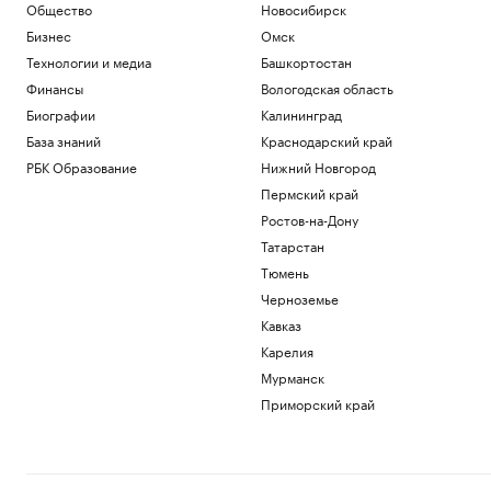
Экономика
Общество
Новосибирск
В Сеуле обыскали офис KFA из-за
Бизнес
Омск
назначения экс-тренера сборной по
футболу
Технологии и медиа
Башкортостан
Спорт
Финансы
Вологодская область
Московская школьница, набравшая
Биографии
Калининград
500 баллов на ЕГЭ, поступила в МФТИ
База знаний
Краснодарский край
Общество
РБК Образование
Нижний Новгород
В Уганде местную звезду футбола
избили до смерти во время ограбления
Пермский край
Спорт
Ростов-на-Дону
Финансы после 60: ошибки, которые
Татарстан
стоят дорого
Тюмень
РБК Компании
Черноземье
Аномальная жара не отпугнула россиян
от европейских пляжных курортов
Кавказ
Общество
Карелия
Мурманск
Загрузить еще
Приморский край