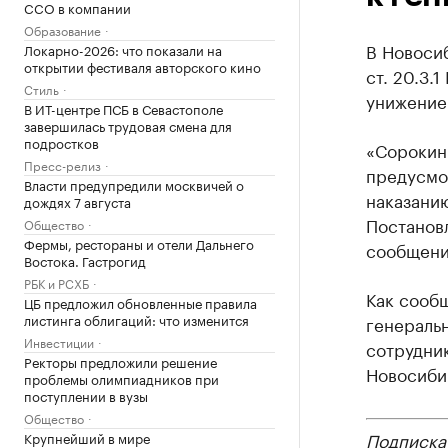
CCO в компании
Образование
В Новоси
Локарно-2026: что показали на
открытии фестиваля авторского кино
ст. 20.3.
Стиль
унижение 
В ИТ-центре ПСБ в Севастополе
завершилась трудовая смена для
подростков
«Сорокин
Пресс-релиз
предусмо
Власти предупредили москвичей о
наказанию
дождях 7 августа
Постановл
Общество
Фермы, рестораны и отели Дальнего
сообщени
Востока. Гастрогид
РБК и РСХБ
Как сооб
ЦБ предложил обновленные правила
листинга облигаций: что изменится
генераль
Инвестиции
сотрудни
Ректоры предложили решение
Новосиби
проблемы олимпиадников при
поступлении в вузы
Общество
Подписка
Крупнейший в мире