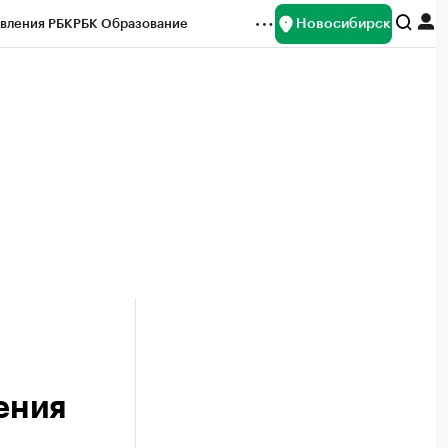
Новосибирск
вления РБК
РБК Образование
редитные рейтинги
Франшизы
Газета
ок наличной валюты
ения