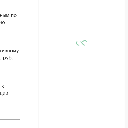
вным по
но
ативному
 руб.
 к
пции