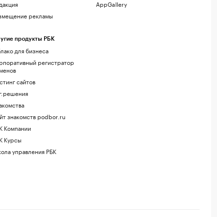
дакция
AppGallery
змещение рекламы
угие продукты РБК
лако для бизнеса
рпоративный регистратор
менов
стинг сайтов
г.решения
акомства
йт знакомств podbor.ru
К Компании
К Курсы
ола управления РБК