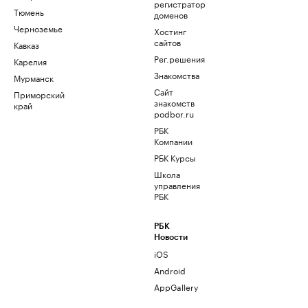
регистратор
Тюмень
доменов
Черноземье
Хостинг
сайтов
Кавказ
Рег.решения
Карелия
Знакомства
Мурманск
Сайт
Приморский
знакомств
край
podbor.ru
РБК
Компании
РБК Курсы
Школа
управления
РБК
РБК
Новости
iOS
Android
AppGallery