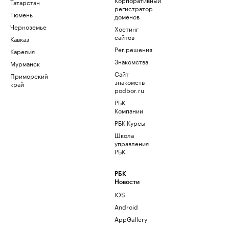
Татарстан
регистратор
Тюмень
доменов
Черноземье
Хостинг
сайтов
Кавказ
Рег.решения
Карелия
Знакомства
Мурманск
Сайт
Приморский
знакомств
край
podbor.ru
РБК
Компании
РБК Курсы
Школа
управления
РБК
РБК
Новости
iOS
Android
AppGallery