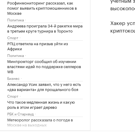
учетным з
Росфинмониторинг рассказал, как
высокопо
помог выявить криптомошенников в
Москве
Политика
Хакер усп
Андреева проиграла 34-й ракетке мира
криптокош
в третьем круге турнира в Торонто
Спорт
РПЦ ответила на призыв уйти из
Африки
Политика
Минпромторг сообщил об изучении
властями идей по поддержке селлеров
WB
Бизнес
Александр Усик заявил, что у него есть
«два варианта» для прощального боя
Спорт
Что такое медленная жизнь и какую
роль в этом играет дерево
РБК и Старквуд
Метеоролог рассказала о погоде в
Москве на выходных
Общество