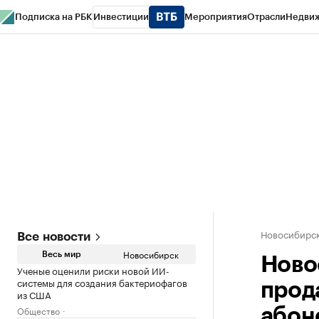
Подписка на РБК
Инвестиции
Мероприятия
Отрасли
Недви
РБК Курсы
РБК Life
Тренды
Визионеры
Национальные проекты
Горо
Спецпроекты СПб
Конференции СПб
Спецпроекты
Проверка конт
Новосибирс
Все новости
Новосибирск
Весь мир
Ново
Ученые оценили риски новой ИИ-
системы для создания бактериофагов
прод
из США
Общество
абон