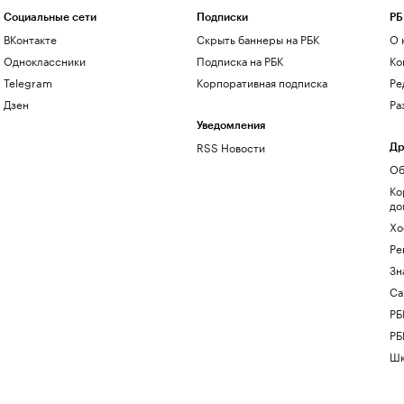
Социальные сети
Подписки
РБ
ВКонтакте
Скрыть баннеры на РБК
О 
Одноклассники
Подписка на РБК
Ко
Telegram
Корпоративная подписка
Ре
Дзен
Ра
Уведомления
RSS Новости
Др
Об
Ко
до
Хо
Ре
Зн
Са
РБ
РБ
Шк