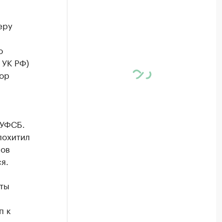
еру
ю
 УК РФ)
вор
 УФСБ.
похитил
ров
я.
еты
п к