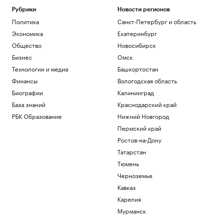
Глава ВЦИОМ объяснил, почему
Рубрики
Новости регионов
абитуриенты стали прагматичнее
Политика
Санкт-Петербург и область
Общество
Власти США поддержали Свято-
Экономика
Екатеринбург
Троицкий монастырь РПЦЗ в борьбе с
Общество
Новосибирск
ветряками
Бизнес
Омск
Общество
Технологии и медиа
Башкортостан
Трамп обжалует запрет на
строительство бального зала в Белом
Финансы
Вологодская область
доме
Биографии
Калининград
Политика
База знаний
Краснодарский край
Как выглядит портрет абитуриента в
2026 году. Видео РБК
РБК Образование
Нижний Новгород
Общество
Пермский край
В США рассказали, как помогли
Ростов-на-Дону
снарядам из Сербии попасть на
Татарстан
Украину
Тюмень
Политика
Черноземье
Загрузить еще
Кавказ
Карелия
Мурманск