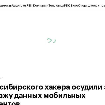
жимость
Autonews
РБК Компании
Телеканал
РБК Вино
Спорт
Школа упра
д
Стиль
Крипто
РБК Бизнес-среда
Дискуссионный клуб
Исследования
К
рагентов
Политика
Экономика
Бизнес
Технологии и медиа
Финансы
Рын
к
сибирского хакера осудили 
ажу данных мобильных
ентов