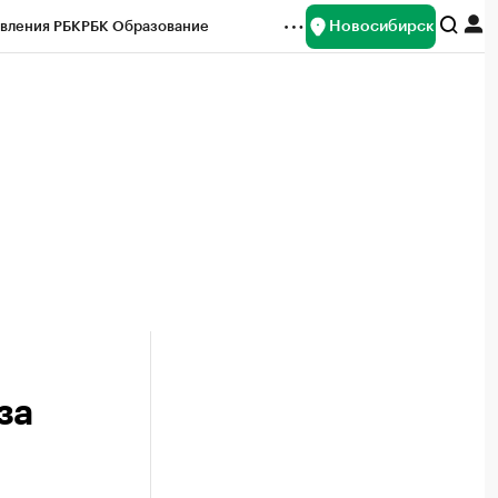
Новосибирск
вления РБК
РБК Образование
редитные рейтинги
Франшизы
Газета
ок наличной валюты
за