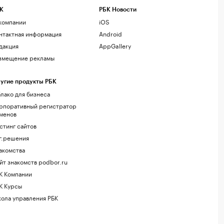
К
РБК Новости
компании
iOS
нтактная информация
Android
дакция
AppGallery
змещение рекламы
угие продукты РБК
лако для бизнеса
рпоративный регистратор
менов
стинг сайтов
г.решения
акомства
йт знакомств podbor.ru
К Компании
К Курсы
ола управления РБК