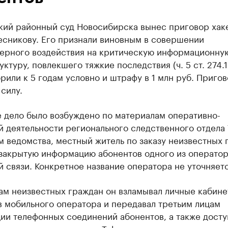
кий районный суд Новосибирска вынес приговор хак
есникову. Его признали виновным в совершении
ерного воздействия на критическую информационну
ктуру, повлекшего тяжкие последствия (ч. 5 ст. 274.1
рили к 5 годам условно и штрафу в 1 млн руб. Приго
 силу.
е дело было возбуждено по материалам оперативно-
й деятельности регионального следственного отдела
 ведомства, местный житель по заказу неизвестных 
 закрытую информацию абонентов одного из операто
 связи. Конкретное название оператора не уточняетс
ам неизвестных граждан он взламывал личные кабин
в мобильного оператора и передавал третьим лицам
ии телефонных соединений абонентов, а также досту