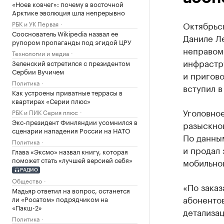
«Ноев ковчег»: почему в восточной
Арктике эволюция шла непрерывно
РБК и УК Первая
Октябрьс
Сооснователь Wikipedia назвал ее
Даниле Л
рупором пропаганды под эгидой ЦРУ
неправом
Технологии и медиа
инфрастру
Зеленский встретился с президентом
Сербии Вучичем
и пригово
Политика
вступил в
Как устроены приватные террасы в
квартирах «Серии плюс»
Уголовно
РБК и ПИК Серия плюс
Экс-президент Финляндии усомнился в
разыскно
сценарии нападения России на НАТО
По данным
Политика
и продал
Глава «Эксмо» назвал книгу, которая
поможет стать «лучшей версией себя»
мобильной
РАДИО
Общество
«По заказ
Мадьяр ответил на вопрос, останется
абоненто
ли «Росатом» подрядчиком на
«Пакш-2»
детализац
Политика