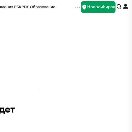
Новосибирск
вления РБК
РБК Образование
редитные рейтинги
Франшизы
Газета
ок наличной валюты
дет