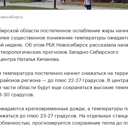
Новосибирск
бирской области постепенное ослабление жары начн
более существенное понижение температуры ожидает
й неделе. Об этом РБК Новосибирск рассказала нача
етеорологических прогнозов Западно-Сибирского
ентра Наталья Кичанова.
я температура постепенно начнет снижаться на терр
районов региона — до плюс 22-27 градусов. В центра
 части области будут еще сохраняться высокие тем
8-30 градусов.
 ожидаются кратковременные дожди, а температуры п
ижаться до плюс 23-27 градусов. На отдельных станци
облачностью, прогнозируется сохранение тепла до п