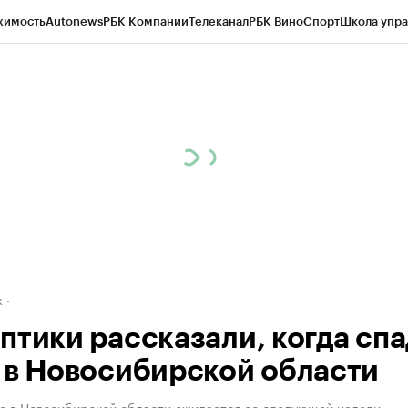
жимость
Autonews
РБК Компании
Телеканал
РБК Вино
Спорт
Школа упра
д
Стиль
Крипто
РБК Бизнес-среда
Дискуссионный клуб
Исследования
К
рагентов
Политика
Экономика
Бизнес
Технологии и медиа
Финансы
Рын
к
птики рассказали, когда спа
 в Новосибирской области
е в Новосибирской области ожидается со следующей недели