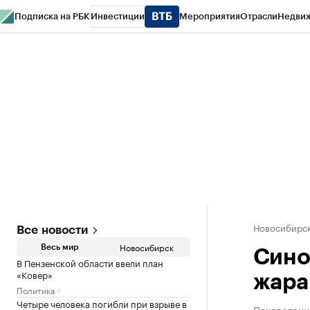
Подписка на РБК
Инвестиции
Мероприятия
Отрасли
Недви
РБК Курсы
РБК Life
Тренды
Визионеры
Национальные проекты
Горо
Спецпроекты СПб
Конференции СПб
Спецпроекты
Проверка конт
Новосибирс
Все новости
Новосибирск
Весь мир
Сино
В Пензенской области ввели план
«Ковер»
жара
Политика
Четыре человека погибли при взрыве в
Похолодани