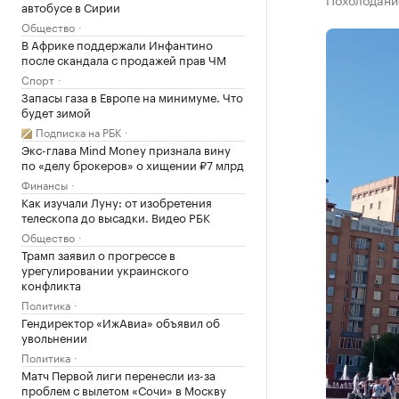
автобусе в Сирии
Общество
В Африке поддержали Инфантино
после скандала с продажей прав ЧМ
Спорт
Запасы газа в Европе на минимуме. Что
будет зимой
Подписка на РБК
Экс-глава Mind Money признала вину
по «делу брокеров» о хищении ₽7 млрд
Финансы
Как изучали Луну: от изобретения
телескопа до высадки. Видео РБК
Общество
Трамп заявил о прогрессе в
урегулировании украинского
конфликта
Политика
Гендиректор «ИжАвиа» объявил об
увольнении
Политика
Матч Первой лиги перенесли из-за
проблем с вылетом «Сочи» в Москву