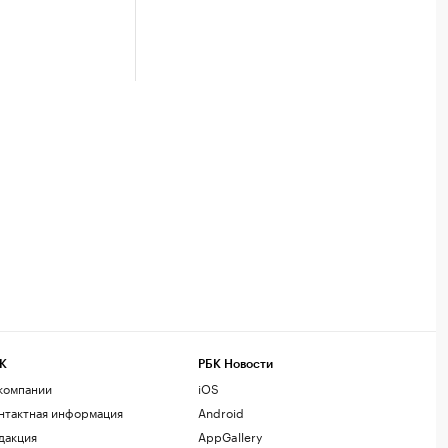
К
РБК Новости
компании
iOS
нтактная информация
Android
дакция
AppGallery