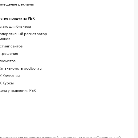
змещение рекламы
угие продукты РБК
лако для бизнеса
рпоративный регистратор
менов
стинг сайтов
г.решения
акомства
йт знакомств podbor.ru
К Компании
К Курсы
ола управления РБК
регистрации средства массовой информации выдано Федеральной