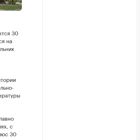
ется 30
ся на
льник
итории
льно-
пературы
лавно
ях, с
люс 30