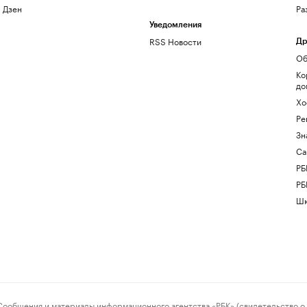
Дзен
Ра
Уведомления
RSS Новости
Др
Об
Ко
до
Хо
Ре
Зн
Са
РБ
РБ
Шк
ения и материалы информационного агентства «РБК» (свидетельство о 