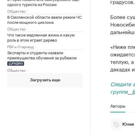
градусов.
одного туриста из России
Общество
Более сущ
В Смоленской области ввели режим ЧС
после мощного циклона
Новосиби
Общество
дальнейш
Что такое медленная жизнь и какую
роль в этом играет дерево
«Ниже пл
РБК и Старквуд
Эксперты и студенты назвали
ожидается
преимущества обучения за рубежом
теплую, а
РАДИО
декадах и
Общество
Загрузить еще
Следите 
группе
__
В
Авторы
Юлия 