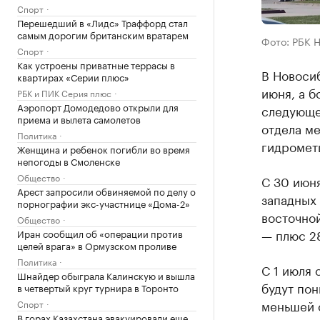
Спорт
Перешедший в «Лидс» Траффорд стал
самым дорогим британским вратарем
Фото: РБК 
Спорт
Как устроены приватные террасы в
В Новоси
квартирах «Серии плюс»
июня, а 
РБК и ПИК Серия плюс
Аэропорт Домодедово открыли для
следующе
приема и вылета самолетов
отдела м
Политика
гидрометц
Женщина и ребенок погибли во время
непогоды в Смоленске
Общество
С 30 июн
Арест запросили обвиняемой по делу о
западных 
порнографии экс-участнице «Дома-2»
восточной
Общество
— плюс 2
Иран сообщил об «операции против
целей врага» в Ормузском проливе
Политика
С 1 июля
Шнайдер обыграла Калинскую и вышла
будут пон
в четвертый круг турнира в Торонто
меньшей 
Спорт
В горах Казахстана эвакуировали еще