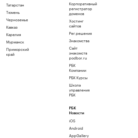
Корпоративный
Татарстан
регистратор
Тюмень
доменов
Черноземье
Хостинг
сайтов
Кавказ
Рег.решения
Карелия
Знакомства
Мурманск
Сайт
Приморский
знакомств
край
podbor.ru
РБК
Компании
РБК Курсы
Школа
управления
РБК
РБК
Новости
iOS
Android
AppGallery