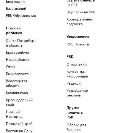
Биографии
на РБК
База знаний
Подписка на РБК
РБК Образование
Корпоративная
подписка
Новости
регионов
Уведомления
Санкт-Петербург
RSS Новости
и область
Екатеринбург
РБК
Новосибирск
О компании
Омск
Контактная
Башкортостан
информация
Вологодская
Редакция
область
Размещение
Калининград
рекламы
Краснодарский
край
Другие
Нижний
продукты
Новгород
РБК
Пермский край
Облако для
бизнеса
Ростов-на-Дону